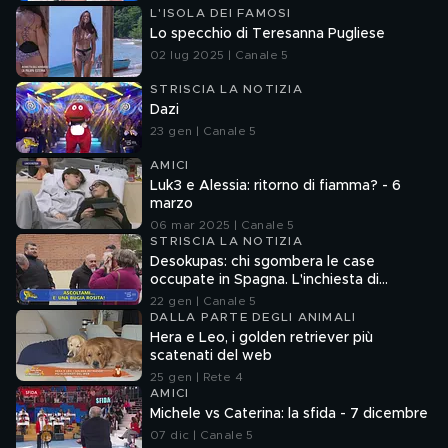
L'ISOLA DEI FAMOSI
Lo specchio di Teresanna Pugliese
02 lug 2025 | Canale 5
STRISCIA LA NOTIZIA
Dazi
23 gen | Canale 5
AMICI
Luk3 e Alessia: ritorno di fiamma? - 6
marzo
06 mar 2025 | Canale 5
STRISCIA LA NOTIZIA
Desokupas: chi sgombera le case
occupate in Spagna. L'inchiesta di
Francesco Mazza
22 gen | Canale 5
DALLA PARTE DEGLI ANIMALI
Hera e Leo, i golden retriever più
scatenati del web
25 gen | Rete 4
AMICI
Michele vs Caterina: la sfida - 7 dicembre
07 dic | Canale 5