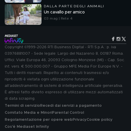
DALLA PARTE DEGLI ANIMALI
Un cavallo per amico
03 mag | Rete 4
Copyright ©1999-2026 RTI Business Digital - RTI S.p.A.: p. iva
03976881007 - Sede legale: Largo del Nazareno 8, 00187 Roma.
Uffici: Viale Europa 46, 20093 Cologno Monzese (MI) - Cap. Soc.
int. vers. € 500.000.007 - Gruppo MFE Media For Europe N.V. -
Tutti i diritti riservati. Rispetto ai contenuti trasmessi e/o
riprodotti è vietata ogni utilizzazione funzionale
all'addestramento di sistemi di intelligenza artificiale generativa.
È altresì fatto divieto espresso di utilizzare mezzi automatizzati
di data scraping.
Termini di servizio
Recedi dai servizi a pagamento
Comitato Media e Minori
Parental Control
Regolamentazione per opere web
Privacy
Cookie policy
Cos'è Mediaset Infinity