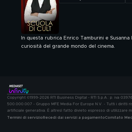
In questa rubrica Enrico Tamburini e Susanna 
curiosità del grande mondo del cinema.
Copyright ©1999-2026 RTI Business Digital - RTI S.p.A.: p. iva 039
500.000.007 - Gruppo MFE Media For Europe N.V. - Tutti i diritti ris
artificiale generativa. È altresì fatto divieto espresso di utilizzare
Termini di servizio
Recedi dai servizi a pagamento
Comitato Medi