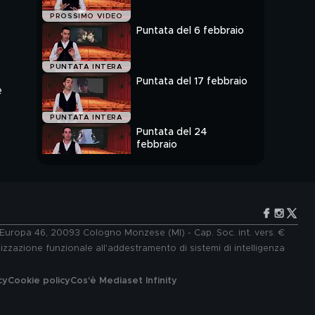
PROSSIMO VIDEO
Puntata del 6 febbraio
PUNTATA INTERA
Puntata del 17 febbraio
e
PUNTATA INTERA
Puntata del 24
febbraio
PUNTATA INTERA
e Europa 46, 20093 Cologno Monzese (MI) - Cap. Soc. int. vers. €
lizzazione funzionale all'addestramento di sistemi di intelligenza
cy
Cookie policy
Cos'è Mediaset Infinity