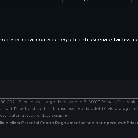
Fontana, ci raccontano segreti, retroscena e tantissim
76881007 - Sede legale: Largo del Nazareno 8, 00187 Roma. Uffici: Vial
ervati. Rispetto ai contenuti trasmessi e/o riprodotti è vietata ogni uti
 mezzi automatizzati di data scraping.
a e Minori
Parental Control
Regolamentazione per opere web
Priva