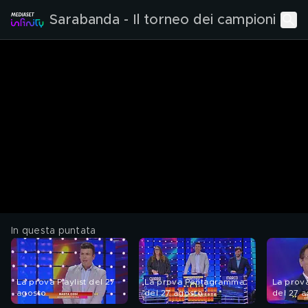
Sarabanda - Il torneo dei campioni
In questa puntata
La prova Playlist del 27
La prova Pentagramma
La prov
agosto
del 27 agosto
del 27 