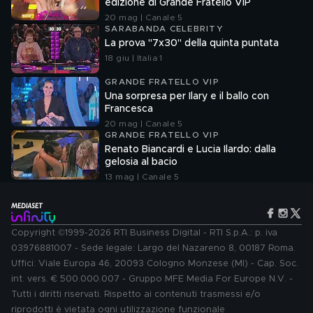
edizione di Grande Fratello VIP
20 mag | Canale 5
SARABANDA CELEBRITY
La prova "7x30" della quinta puntata
18 giu | Italia 1
GRANDE FRATELLO VIP
Una sorpresa per Ilary e il ballo con
Francesca
20 mag | Canale 5
GRANDE FRATELLO VIP
Renato Biancardi e Lucia Ilardo: dalla
gelosia al bacio
13 mag | Canale 5
Copyright ©1999-2026 RTI Business Digital - RTI S.p.A.: p. iva
03976881007 - Sede legale: Largo del Nazareno 8, 00187 Roma.
Uffici: Viale Europa 46, 20093 Cologno Monzese (MI) - Cap. Soc.
int. vers. € 500.000.007 - Gruppo MFE Media For Europe N.V. -
Tutti i diritti riservati. Rispetto ai contenuti trasmessi e/o
riprodotti è vietata ogni utilizzazione funzionale