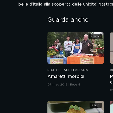
belle d'Italia alla scoperta delle unicita' gast
Guarda anche
11 MIN
RICETTE ALL'ITALIANA
R
Amaretti morbidi
P
c
07 mag 2015 | Rete 4
0
2 MIN