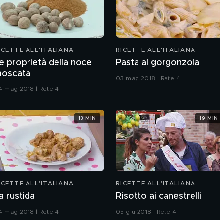
ICETTE ALL'ITALIANA
RICETTE ALL'ITALIANA
e proprietà della noce
Pasta al gorgonzola
oscata
03 mag 2018 | Rete 4
4 mag 2018 | Rete 4
13 MIN
19 MIN
ICETTE ALL'ITALIANA
RICETTE ALL'ITALIANA
a rustida
Risotto ai canestrelli
4 mag 2018 | Rete 4
05 giu 2018 | Rete 4