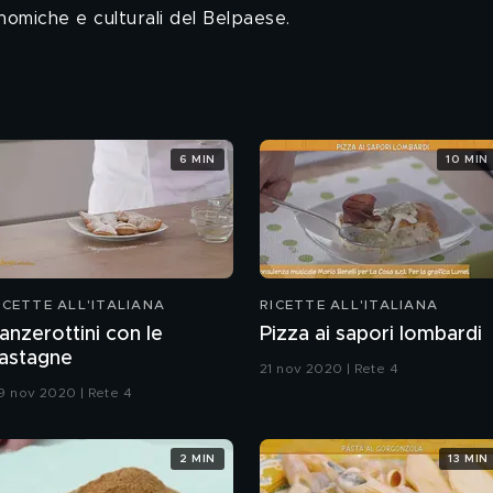
ronomiche e culturali del Belpaese.
6 MIN
10 MIN
ICETTE ALL'ITALIANA
RICETTE ALL'ITALIANA
anzerottini con le
Pizza ai sapori lombardi
astagne
21 nov 2020 | Rete 4
9 nov 2020 | Rete 4
2 MIN
13 MIN