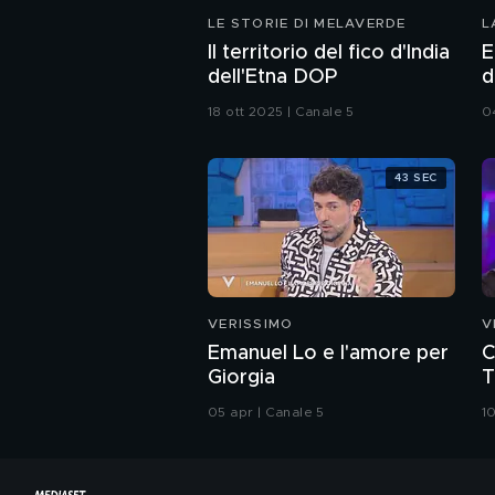
LE STORIE DI MELAVERDE
L
Il territorio del fico d'India
E
dell'Etna DOP
d
18 ott 2025 | Canale 5
0
43 SEC
VERISSIMO
V
Emanuel Lo e l'amore per
C
Giorgia
T
05 apr | Canale 5
1