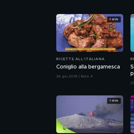
1 MIN
RICETTE ALL'ITALIANA
R
Coniglio alla bergamesca
S
p
26 giu 2018 | Rete 4
2
1 MIN