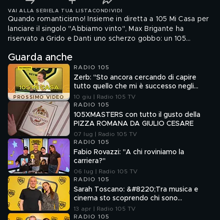
VAI ALLA SERIE
LA TUA LISTA
CONDIVIDI
Quando romanticismo! Insieme in diretta a 105 Mi Casa per
lanciare il singolo "Abbiamo vinto", Max Brigante ha
riservato a Grido e Danti uno scherzo gobbo: un 105
Casaoke denso di romanticismo, con tre classici della
Guarda anche
canzone italiana resi celebri dalle coppie Minghi- Mietta,
RADIO 105
Mina-Celentano e Baldi-Alotta. Che musica! Qualche tempo
Zerb: "Sto ancora cercando di capire
fa, in occasione del lancio del singolo "Strade sbagliate",
tutto quello che mi è successo negli
prima anticipazione del grande ritorno di Grido al rap
ultimi due anni"
10 giu | Radio 105 TV
game, non avevamo idea che il nuovo progetto ...
PROSSIMO VIDEO
RADIO 105
105XMASTERS con tutto il gusto della
PIZZA ROMANA DA GIULIO CESARE
07 lug | Radio 105 TV
RADIO 105
Fabio Rovazzi: "A chi roviniamo la
carriera?"
06 lug | Radio 105 TV
RADIO 105
Sarah Toscano: &#8220;Tra musica e
cinema sto scoprendo chi sono
davvero&#8221;
13 apr | Radio 105 TV
RADIO 105