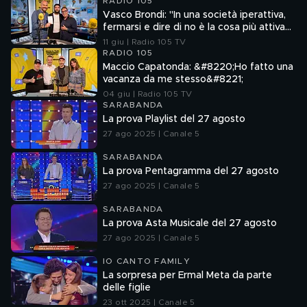
RADIO 105
Vasco Brondi: "In una società iperattiva,
fermarsi e dire di no è la cosa più attiva
che si possa fare"
11 giu | Radio 105 TV
RADIO 105
Maccio Capatonda: &#8220;Ho fatto una
vacanza da me stesso&#8221;
04 giu | Radio 105 TV
SARABANDA
La prova Playlist del 27 agosto
27 ago 2025 | Canale 5
SARABANDA
La prova Pentagramma del 27 agosto
27 ago 2025 | Canale 5
SARABANDA
La prova Asta Musicale del 27 agosto
27 ago 2025 | Canale 5
IO CANTO FAMILY
La sorpresa per Ermal Meta da parte
delle figlie
23 ott 2025 | Canale 5