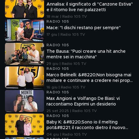
Annalisa: il significato di "Canzone Estiva"
e il ritorno live nei palazzetti
18 mar | Radio 105 TV
RADIO 105
Mace: "I dischi restano per sempre"
17 giu | Radio 105 TV
RADIO 105
The Bausa: "Puoi creare una hit anche
mentre sei in macchina"
29 giu | Radio 105 TV
RADIO 105
Marco Belinelli: &#8220;Non bisogna mai
mollare e continuare a credere nei propri
sogni&#8221;
16 giu | Radio 105 TV
RADIO 105
Max Angioni e Volfango De Biasi: vi
raccontiamo Esprimi un desiderio
25 set 2025 | Radio 105 TV
RADIO 105
Baby K: &#8220;Sono io il melting
pot&#8221; il racconto dietro il nuovo
singolo TUCAMACARENA
04 giu | Radio 105 TV