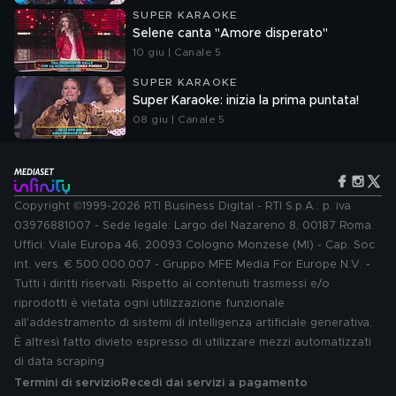
SUPER KARAOKE
Selene canta "Amore disperato"
10 giu | Canale 5
SUPER KARAOKE
Super Karaoke: inizia la prima puntata!
08 giu | Canale 5
Copyright ©1999-2026 RTI Business Digital - RTI S.p.A.: p. iva
03976881007 - Sede legale: Largo del Nazareno 8, 00187 Roma.
Uffici: Viale Europa 46, 20093 Cologno Monzese (MI) - Cap. Soc.
int. vers. € 500.000.007 - Gruppo MFE Media For Europe N.V. -
Tutti i diritti riservati. Rispetto ai contenuti trasmessi e/o
riprodotti è vietata ogni utilizzazione funzionale
all'addestramento di sistemi di intelligenza artificiale generativa.
È altresì fatto divieto espresso di utilizzare mezzi automatizzati
di data scraping.
Termini di servizio
Recedi dai servizi a pagamento