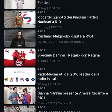
Festival
21 lug | R101 TV
R101
Riccardo Zanotti dei Pinguini Tattici
Nucleari a R101
18 mag | R101 TV
R101
Cristiano Malgioglio ospite a R101
06 giu 2024 | Mediaset Infinity
R101
Speciale Dammi il Regalo con Regina
31 lug | R101 TV
R101
RadioMediaset: dal 2016 leader della
radio in Italia
28 lug | R101 TV
R101
Gianna Nannini presenta Amore Gigante a
R101
13 nov 2017 | Canale 5
R101