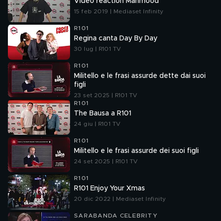
Video reaction Mahmood
15 feb 2019 | Mediaset Infinity
R101
Regina canta Day By Day
30 lug | R101 TV
R101
Militello e le frasi assurde dette dai suoi
figli
23 set 2025 | R101 TV
R101
The Bausa a R101
24 giu | R101 TV
R101
Militello e le frasi assurde dei suoi figli
24 set 2025 | R101 TV
R101
R101 Enjoy Your Xmas
20 dic 2022 | Mediaset Infinity
SARABANDA CELEBRITY