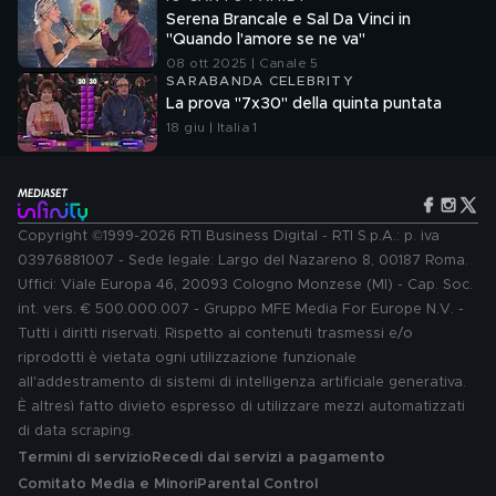
Serena Brancale e Sal Da Vinci in
"Quando l'amore se ne va"
08 ott 2025 | Canale 5
SARABANDA CELEBRITY
La prova "7x30" della quinta puntata
18 giu | Italia 1
Copyright ©1999-2026 RTI Business Digital - RTI S.p.A.: p. iva
03976881007 - Sede legale: Largo del Nazareno 8, 00187 Roma.
Uffici: Viale Europa 46, 20093 Cologno Monzese (MI) - Cap. Soc.
int. vers. € 500.000.007 - Gruppo MFE Media For Europe N.V. -
Tutti i diritti riservati. Rispetto ai contenuti trasmessi e/o
riprodotti è vietata ogni utilizzazione funzionale
all'addestramento di sistemi di intelligenza artificiale generativa.
È altresì fatto divieto espresso di utilizzare mezzi automatizzati
di data scraping.
Termini di servizio
Recedi dai servizi a pagamento
Comitato Media e Minori
Parental Control