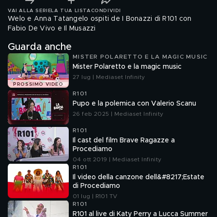
VAI ALLA SERIE
LA TUA LISTA
CONDIVIDI
Welo e Anna Tatangelo ospiti de I Bonazzi di R101 con
Fabio De Vivo e Il Musazzi
Guarda anche
MISTER POLARETTO E LA MAGIC MUSIC
Mister Polaretto e la magic music
27 lug | Mediaset Infinity
PROSSIMO VIDEO
R101
Pupo e la polemica con Valerio Scanu
26 feb 2025 | Mediaset Infinity
R101
Il cast del film Brave Ragazze a
Procediamo
04 ott 2019 | Mediaset Infinity
R101
Il video della canzone dell&#8217;Estate
di Procediamo
01 lug | R101 TV
R101
R101 al live di Katy Perry a Lucca Summer