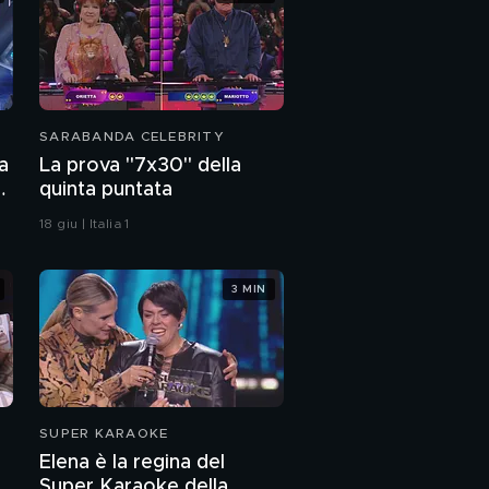
SARABANDA CELEBRITY
a
La prova "7x30" della
A
quinta puntata
18 giu | Italia 1
3 MIN
SUPER KARAOKE
Elena è la regina del
Super Karaoke della