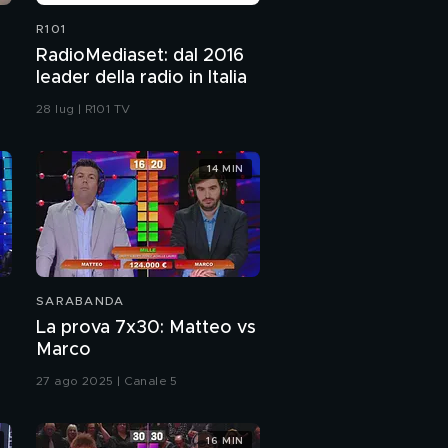
R101
RadioMediaset: dal 2016
leader della radio in Italia
28 lug | R101 TV
14 MIN
SARABANDA
La prova 7x30: Matteo vs
Marco
27 ago 2025 | Canale 5
16 MIN