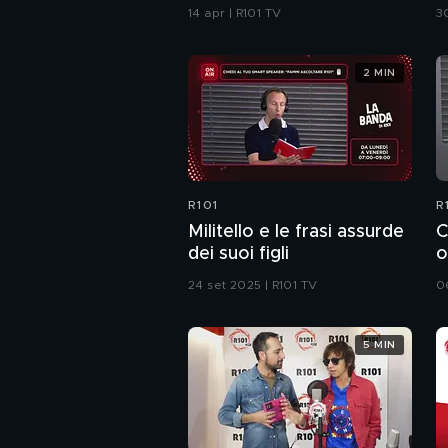
14 apr | R101 TV
3
2 MIN
R101
R
Militello e le frasi assurde
C
dei suoi figli
o
24 set 2025 | R101 TV
0
5 MIN