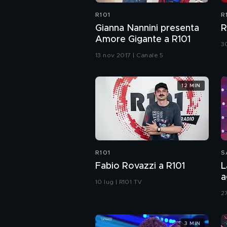
R101
R
Gianna Nannini presenta
R
Amore Gigante a R101
30
13 nov 2017 | Canale 5
12 MIN
R101
S
Fabio Rovazzi a R101
L
a
10 lug | R101 TV
2
3 MIN