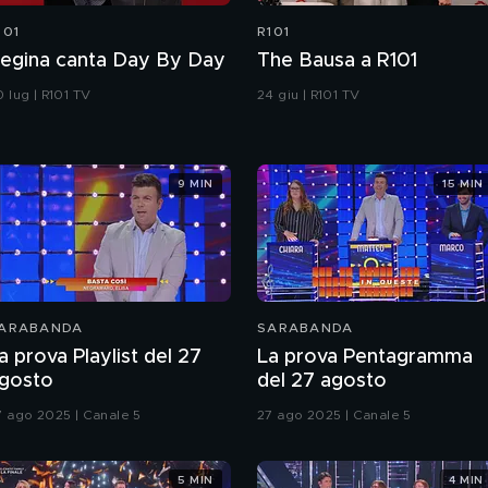
101
R101
egina canta Day By Day
The Bausa a R101
 lug | R101 TV
24 giu | R101 TV
9 MIN
15 MIN
ARABANDA
SARABANDA
a prova Playlist del 27
La prova Pentagramma
gosto
del 27 agosto
7 ago 2025 | Canale 5
27 ago 2025 | Canale 5
5 MIN
4 MIN