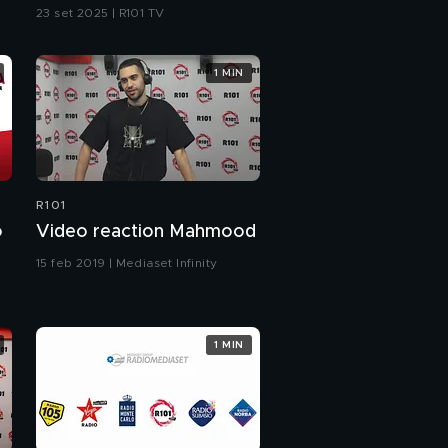
23 set 2025 | R101 TV
1 MIN
R101
o
Video reaction Mahmood
15 feb 2019 | Mediaset Infinity
1 MIN