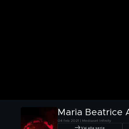
Maria Beatrice 
04 feb 2021 | Mediaset Infinity
Vai alla serie