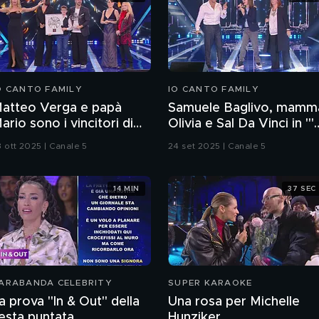
O CANTO FAMILY
IO CANTO FAMILY
atteo Verga e papà
Samuele Baglivo, mamm
ario sono i vincitori di
Olivia e Sal Da Vinci in "'
Io Canto Family 2025"
città 'e Pulecenella"
3 ott 2025 | Canale 5
24 set 2025 | Canale 5
14 MIN
37 SEC
ARABANDA CELEBRITY
SUPER KARAOKE
a prova "In & Out" della
Una rosa per Michelle
esta puntata
Hunziker