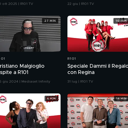
parla romagnolo
0 ott 2025 | R101 TV
22 giu | R101 TV
27 MIN
10 MIN
101
R101
ristiano Malgioglio
Speciale Dammi il Regal
spite a R101
con Regina
6 giu 2024 | Mediaset Infinity
31 lug | R101 TV
4 MIN
14 MIN