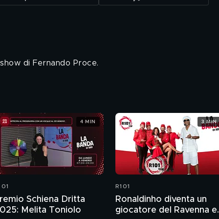
o show di Fernando Proce.
4 MIN
3 MIN
101
R101
remio Schiena Dritta
Ronaldinho diventa un
025: Melita Toniolo
giocatore del Ravenna e