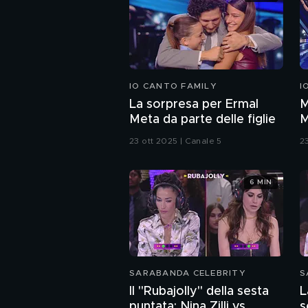
IO CANTO FAMILY
I
La sorpresa per Ermal
M
Meta da parte delle figlie
M
"
23 ott 2025 | Canale 5
2
6 MIN
SARABANDA CELEBRITY
S
Il "Rubajolly" della sesta
L
puntata: Nina Zilli vs
s