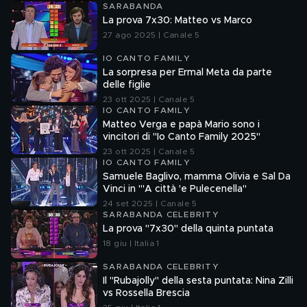
SARABANDA
La prova 7x30: Matteo vs Marco
27 ago 2025 | Canale 5
IO CANTO FAMILY
La sorpresa per Ermal Meta da parte
delle figlie
23 ott 2025 | Canale 5
IO CANTO FAMILY
Matteo Verga e papà Mario sono i
vincitori di "Io Canto Family 2025"
23 ott 2025 | Canale 5
IO CANTO FAMILY
Samuele Baglivo, mamma Olivia e Sal Da
Vinci in "'A città 'e Pulecenella"
24 set 2025 | Canale 5
SARABANDA CELEBRITY
La prova "7x30" della quinta puntata
18 giu | Italia 1
SARABANDA CELEBRITY
Il "Rubajolly" della sesta puntata: Nina Zilli
vs Rossella Brescia