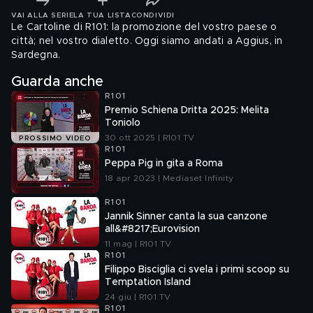
VAI ALLA SERIE
LA TUA LISTA
CONDIVIDI
Le Cartoline di R101: la promozione del vostro paese o
città; nel vostro dialetto. Oggi siamo andati a Aggius, in
Sardegna.
Guarda anche
R101
Premio Schiena Dritta 2025: Melita
Toniolo
30 ott 2025 | R101 TV
PROSSIMO VIDEO
R101
Peppa Pig in gita a Roma
18 apr 2023 | Mediaset Infinity
R101
Jannik Sinner canta la sua canzone
all&#8217;Eurovision
11 mag | R101 TV
R101
Filippo Bisciglia ci svela i primi scoop su
Temptation Island
24 giu | R101 TV
R101