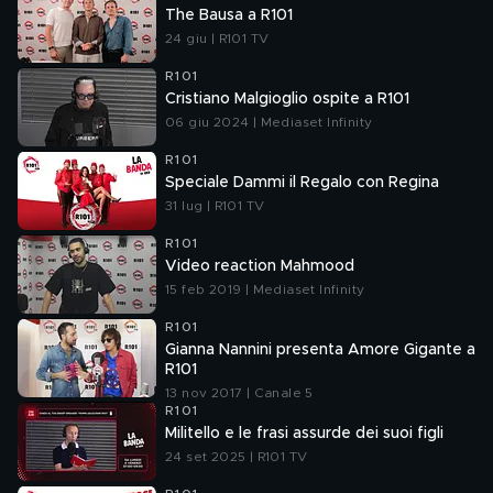
The Bausa a R101
24 giu | R101 TV
R101
Cristiano Malgioglio ospite a R101
06 giu 2024 | Mediaset Infinity
R101
Speciale Dammi il Regalo con Regina
31 lug | R101 TV
R101
Video reaction Mahmood
15 feb 2019 | Mediaset Infinity
R101
Gianna Nannini presenta Amore Gigante a
R101
13 nov 2017 | Canale 5
R101
Militello e le frasi assurde dei suoi figli
24 set 2025 | R101 TV