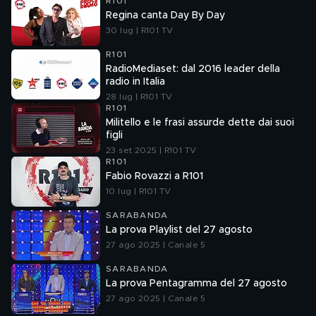
R101
Regina canta Day By Day
30 lug | R101 TV
R101
RadioMediaset: dal 2016 leader della
radio in Italia
28 lug | R101 TV
R101
Militello e le frasi assurde dette dai suoi
figli
23 set 2025 | R101 TV
R101
Fabio Rovazzi a R101
10 lug | R101 TV
SARABANDA
La prova Playlist del 27 agosto
27 ago 2025 | Canale 5
SARABANDA
La prova Pentagramma del 27 agosto
27 ago 2025 | Canale 5