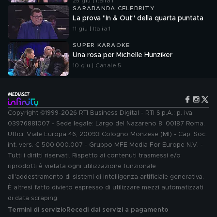
25 giu | Italia 1
SARABANDA CELEBRITY
La prova "In & Out" della quarta puntata
11 giu | Italia 1
SUPER KARAOKE
Una rosa per Michelle Hunziker
10 giu | Canale 5
Copyright ©1999-2026 RTI Business Digital - RTI S.p.A.: p. iva
03976881007 - Sede legale: Largo del Nazareno 8, 00187 Roma.
Uffici: Viale Europa 46, 20093 Cologno Monzese (MI) - Cap. Soc.
int. vers. € 500.000.007 - Gruppo MFE Media For Europe N.V. -
Tutti i diritti riservati. Rispetto ai contenuti trasmessi e/o
riprodotti è vietata ogni utilizzazione funzionale
all'addestramento di sistemi di intelligenza artificiale generativa.
È altresì fatto divieto espresso di utilizzare mezzi automatizzati
di data scraping.
Termini di servizio
Recedi dai servizi a pagamento