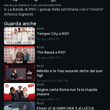
VAI ALLA SERIE
LA TUA LISTA
CONDIVIDI
A La Banda di R101, i gossip della settimana con il "nostro"
Alfonso Signorini.
Guarda anche
R101
Temper City a R101
22 giu | R101 TV
PROSSIMO VIDEO
R101
The Bausa a R101
24 giu | R101 TV
R101
Militello e le frasi assurde dette dai suoi
figli
23 set 2025 | R101 TV
R101
Regina canta Roma nun fa la stupida
stasera
21 apr | R101 TV
R101
Il best of di GWM ORA 5 al LUCCA