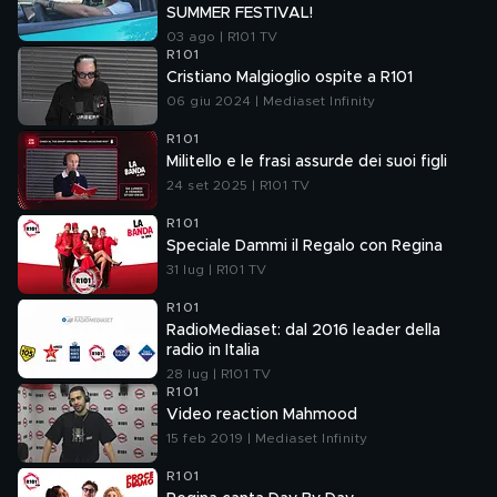
SUMMER FESTIVAL!
03 ago | R101 TV
R101
Cristiano Malgioglio ospite a R101
06 giu 2024 | Mediaset Infinity
R101
Militello e le frasi assurde dei suoi figli
24 set 2025 | R101 TV
R101
Speciale Dammi il Regalo con Regina
31 lug | R101 TV
R101
RadioMediaset: dal 2016 leader della
radio in Italia
28 lug | R101 TV
R101
Video reaction Mahmood
15 feb 2019 | Mediaset Infinity
R101