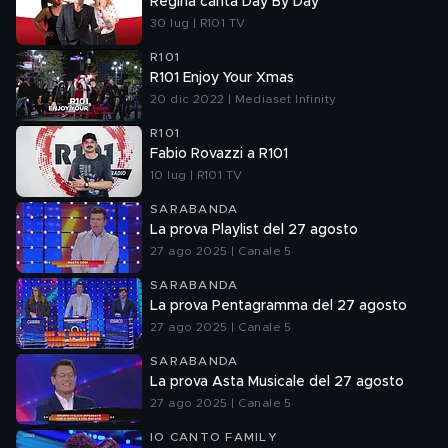
Regina canta Day By Day
30 lug | R101 TV
R101
R101 Enjoy Your Xmas
20 dic 2022 | Mediaset Infinity
R101
Fabio Rovazzi a R101
10 lug | R101 TV
SARABANDA
La prova Playlist del 27 agosto
27 ago 2025 | Canale 5
SARABANDA
La prova Pentagramma del 27 agosto
27 ago 2025 | Canale 5
SARABANDA
La prova Asta Musicale del 27 agosto
27 ago 2025 | Canale 5
IO CANTO FAMILY