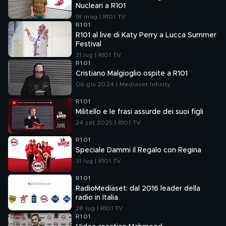
Nucleari a R101
18 mag | R101 TV
R101
R101 al live di Katy Perry a Lucca Summer
Festival
21 lug | R101 TV
R101
Cristiano Malgioglio ospite a R101
06 giu 2024 | Mediaset Infinity
R101
Militello e le frasi assurde dei suoi figli
24 set 2025 | R101 TV
R101
Speciale Dammi il Regalo con Regina
31 lug | R101 TV
R101
RadioMediaset: dal 2016 leader della
radio in Italia
28 lug | R101 TV
R101