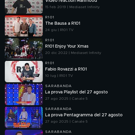
Video reaction Mahmood
15 feb 2019 | Mediaset Infinity
R101
The Bausa a R101
24 giu | R101 TV
R101
R101 Enjoy Your Xmas
20 dic 2022 | Mediaset Infinity
R101
Fabio Rovazzi a R101
10 lug | R101 TV
SARABANDA
La prova Playlist del 27 agosto
27 ago 2025 | Canale 5
SARABANDA
La prova Pentagramma del 27 agosto
27 ago 2025 | Canale 5
SARABANDA