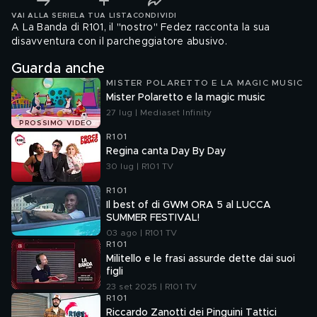
VAI ALLA SERIE
LA TUA LISTA
CONDIVIDI
A La Banda di R101, il "nostro" Fedez racconta la sua
disavventura con il parcheggiatore abusivo.
Guarda anche
MISTER POLARETTO E LA MAGIC MUSIC
Mister Polaretto e la magic music
27 lug | Mediaset Infinity
PROSSIMO VIDEO
R101
Regina canta Day By Day
30 lug | R101 TV
R101
Il best of di GWM ORA 5 al LUCCA
SUMMER FESTIVAL!
03 ago | R101 TV
R101
Militello e le frasi assurde dette dai suoi
figli
23 set 2025 | R101 TV
R101
Riccardo Zanotti dei Pinguini Tattici