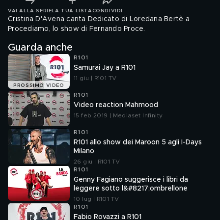
VAI ALLA SERIE
LA TUA LISTA
CONDIVIDI
Cristina D'Avena canta Dedicato di Loredana Bertè a
Procediamo, lo show di Fernando Proce.
Guarda anche
R101
Samurai Jay a R101
11 giu | R101 TV
PROSSIMO VIDEO
R101
Video reaction Mahmood
15 feb 2019 | Mediaset Infinity
R101
R101 allo show dei Maroon 5 agli I-Days
Milano
26 giu | R101 TV
R101
Genny Fagiano suggerisce i libri da
leggere sotto l&#8217;ombrellone
10 lug | R101 TV
R101
Fabio Rovazzi a R101