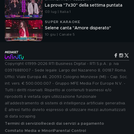
La prova "7x30" della settima puntata
03 lug | Italia 1
SUPER KARAOKE
Selene canta "Amore disperato"
10 giu | Canale 5
Copyright ©1999-2026 RTI Business Digital - RTI S.p.A.: p. iva
03976881007 - Sede legale: Largo del Nazareno 8, 00187 Roma.
Uffici: Viale Europa 46, 20093 Cologno Monzese (MI) - Cap. Soc.
int. vers. € 500.000.007 - Gruppo MFE Media For Europe N.V. -
Tutti i diritti riservati. Rispetto ai contenuti trasmessi e/o
riprodotti è vietata ogni utilizzazione funzionale
all'addestramento di sistemi di intelligenza artificiale generativa.
È altresì fatto divieto espresso di utilizzare mezzi automatizzati
di data scraping.
Termini di servizio
Recedi dai servizi a pagamento
Comitato Media e Minori
Parental Control