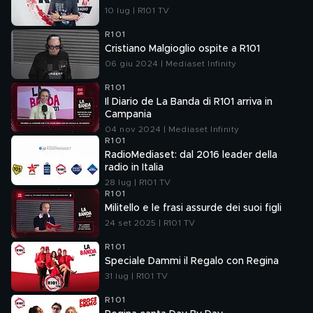
10 lug | R101 TV
R101
Cristiano Malgioglio ospite a R101
06 giu 2024 | Mediaset Infinity
R101
Il Diario de La Banda di R101 arriva in
Campania
04 nov 2024 | Mediaset Infinity
R101
RadioMediaset: dal 2016 leader della
radio in Italia
28 lug | R101 TV
R101
Militello e le frasi assurde dei suoi figli
24 set 2025 | R101 TV
R101
Speciale Dammi il Regalo con Regina
31 lug | R101 TV
R101