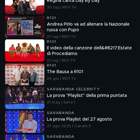
Regina canta Day By Day
30 lug | R101 TV
R101
Andrea Pirlo va ad allenare la Nazionale
russa con Pupo
27 lug | R101 TV
R101
Il video della canzone dell&#8217;Estate
di Procediamo
01 lug | R101 TV
R101
The Bausa a R101
24 giu | R101 TV
SARABANDA CELEBRITY
La prova "Playlist" della prima puntata
21 mag | Italia 1
SARABANDA
La prova Playlist del 27 agosto
27 ago 2025 | Canale 5
SARABANDA