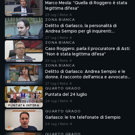
Marco Meola: "Quella di Roggero è stata
legittima difesa"
23 lug | Rete 4
ZONA BIANCA
Delitto di Garlasco, la personalità di
Andrea Sempio per gli inquirenti:
"Ossessionato e bugiardo"
27 lug | Rete 4
ZONA BIANCA
Caso Roggero, parla il procuratore di Asti:
"Non è stata legittima difesa"
23 lug | Rete 4
ZONA BIANCA
Delitto di Garlasco: Andrea Sempio e le
donne, il racconto dell'amica e avvocato
Angela Taccia
27 lug | Rete 4
QUARTO GRADO
Puntata del 24 luglio
24 lug | Rete 4
PUNTATA INTERA
QUARTO GRADO
Garlasco: le tre telefonate di Sempio
24 lug | Rete 4
QUARTO GRADO