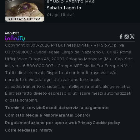
STUDIO APERTO MAG
Sabato 1 agosto
01 ago | Italia 1
PUNTATA INTERA
Copyright ©1999-2026 RTI Business Digital - RTI S.p.A.: p. iva
03976881007 - Sede legale: Largo del Nazareno 8, 00187 Roma.
Uffici: Viale Europa 46, 20093 Cologno Monzese (MI) - Cap. Soc.
int. vers. € 500.000.007 - Gruppo MFE Media For Europe N.V. -
Tutti i diritti riservati. Rispetto ai contenuti trasmessi e/o
riprodotti è vietata ogni utilizzazione funzionale
all'addestramento di sistemi di intelligenza artificiale generativa.
È altresì fatto divieto espresso di utilizzare mezzi automatizzati
di data scraping.
Termini di servizio
Recedi dai servizi a pagamento
Comitato Media e Minori
Parental Control
Regolamentazione per opere web
Privacy
Cookie policy
Cos'è Mediaset Infinity