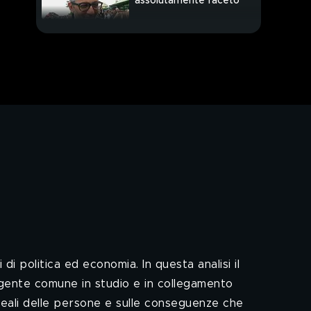
assolutamente faceto
Il Grillo profetico
Ma quanto ci costano?
Nino Formicola
Fatti a fette
Morto che paga
 politica ed economia. In questa analisi il
la gente comune in studio e in collegamento
Follia fiscale
 reali delle persone e sulle conseguenze che