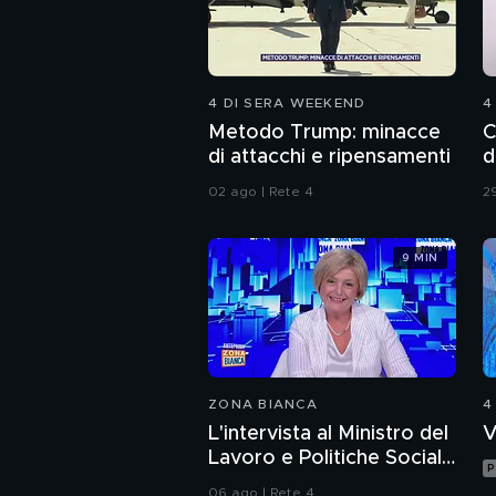
4 DI SERA WEEKEND
4
Metodo Trump: minacce
C
di attacchi e ripensamenti
d
02 ago | Rete 4
29
9 MIN
ZONA BIANCA
4
L'intervista al Ministro del
V
Lavoro e Politiche Sociali
P
Marina Calderone
06 ago | Rete 4