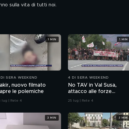
 sulla vita di tutti noi.
1 MIN
1 MIN
 DI SERA WEEKEND
4 DI SERA WEEKEND
akir, nuovo filmato
No TAV in Val Susa,
iapre le polemiche
attacco alle forze
dell'ordine
 lug | Rete 4
25 lug | Rete 4
3 MIN
3 MIN