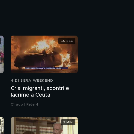
Oasi fiscale
Furbetti regali
55 SEC
Adriano Pappalardo
4 DI SERA WEEKEND
Crisi migranti, scontri e
lacrime a Ceuta
01 ago | Rete 4
3 MIN