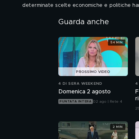
determinate scelte economiche e politiche hanno
Guarda anche
54 MIN
PROSSIMO VIDEO
4 DI SERA WEEKEND
4
Domenica 2 agosto
F
r
02 ago | Rete 4
PUNTATA INTERA
25
2 MIN