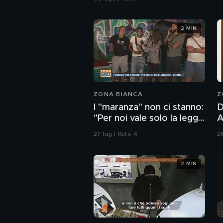
2 MIN
ZONA BIANCA
Z
I "maranza" non ci stanno:
D
"Per noi vale solo la legge
And
della strada"
P
27 lug | Rete 4
28
d
p
2 MIN