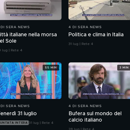
 DI SERA NEWS
4 DI SERA NEWS
ittà italiane nella morsa
Politica e clima in Italia
el Sole
31 lug | Rete 4
 lug | Rete 4
55 MIN
3 MIN
 DI SERA NEWS
4 DI SERA NEWS
enerdì 31 luglio
Bufera sul mondo del
calcio italiano
31 lug | Rete 4
UNTATA INTERA
28 lug | Rete 4