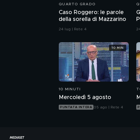
QUARTO GRADO
Q
Caso Roggero: le parole
G
della sorella di Mazzarino
P
c
24 lug | Rete 4
24
u
10 MIN
10 MINUTI
T
Mercoledì 5 agosto
M
05 ago | Rete 4
PUNTATA INTERA
P