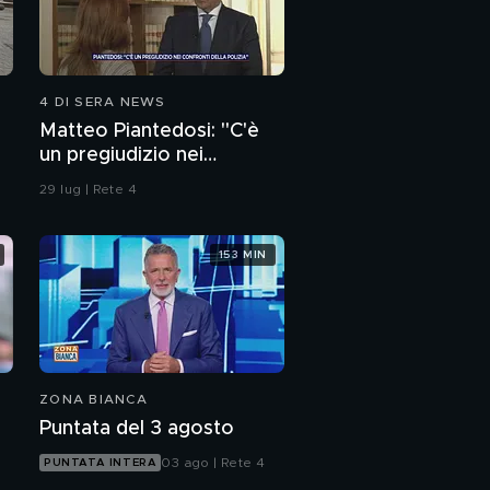
4 DI SERA NEWS
Matteo Piantedosi: "C'è
un pregiudizio nei
confronti della polizia"
29 lug | Rete 4
153 MIN
ZONA BIANCA
Puntata del 3 agosto
03 ago | Rete 4
PUNTATA INTERA