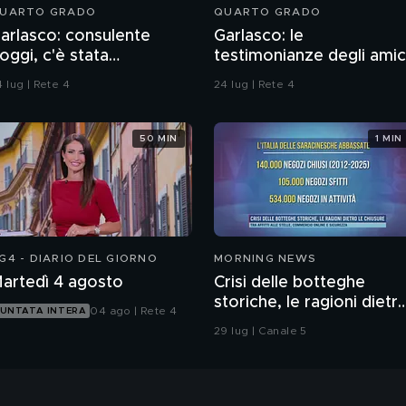
UARTO GRADO
QUARTO GRADO
arlasco: consulente
Garlasco: le
oggi, c'è stata
testimonianze degli amic
ontaminazione sulle
di Marco Poggi
 lug | Rete 4
24 lug | Rete 4
nghie?
50 MIN
1 MIN
G4 - DIARIO DEL GIORNO
MORNING NEWS
artedì 4 agosto
Crisi delle botteghe
storiche, le ragioni dietr
04 ago | Rete 4
UNTATA INTERA
le chiusure
29 lug | Canale 5