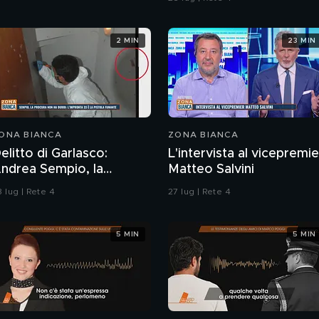
2 MIN
23 MIN
ONA BIANCA
ZONA BIANCA
elitto di Garlasco:
L'intervista al vicepremie
rea Sempio, la
Matteo Salvini
rocura di Pavia non ha
 lug | Rete 4
27 lug | Rete 4
ubbi: l'impronta 33 è la
istola fumante
5 MIN
5 MIN