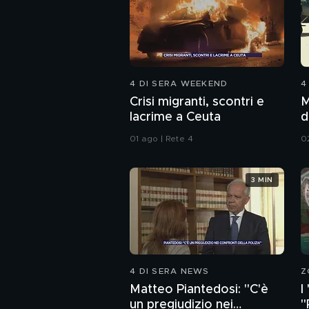
4 DI SERA WEEKEND
4
Crisi migranti, scontri e
M
lacrime a Ceuta
d
01 ago | Rete 4
0
3 MIN
4 DI SERA NEWS
Z
Matteo Piantedosi: "C'è
I
un pregiudizio nei
"