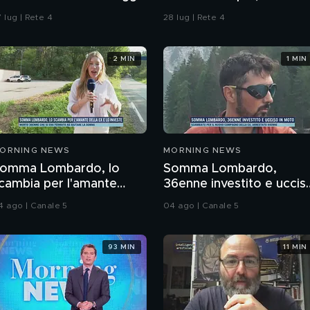
ella strada"
Procura di Pavia non ha
 lug | Rete 4
28 lug | Rete 4
dubbi: l'impronta 33 è la
pistola fumante
2 MIN
1 MIN
ORNING NEWS
MORNING NEWS
omma Lombardo, lo
Somma Lombardo,
cambia per l'amante
36enne investito e uccis
ella ex e lo investe
in moto
4 ago | Canale 5
04 ago | Canale 5
93 MIN
11 MIN