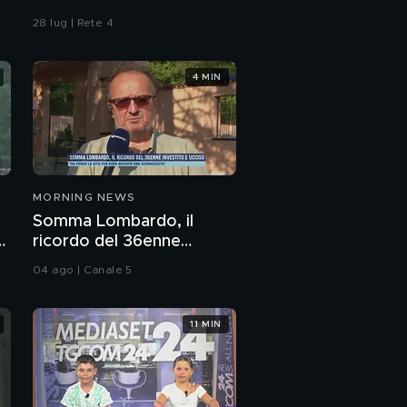
28 lug | Rete 4
4 MIN
MORNING NEWS
Somma Lombardo, il
o
ricordo del 36enne
investito e ucciso
04 ago | Canale 5
11 MIN