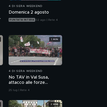
4 DI SERA WEEKEND
Domenica 2 agosto
e
02 ago | Rete 4
PUNTATA INTERA
1 MIN
4 DI SERA WEEKEND
No TAV in Val Susa,
attacco alle forze
dell'ordine
25 lug | Rete 4
3 MIN