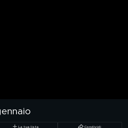
gennaio
La tua lista
Condividi