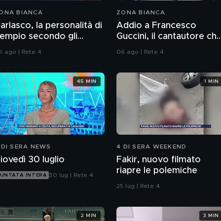
ONA BIANCA
ZONA BIANCA
arlasco, la personalità di
Addio a Francesco
empio secondo gli
Guccini, il cantautore ch
nquirenti
ha raccontato l'Italia
6 ago | Rete 4
06 ago | Rete 4
45 MIN
1 MIN
 DI SERA NEWS
4 DI SERA WEEKEND
iovedì 30 luglio
Fakir, nuovo filmato
riapre le polemiche
30 lug | Rete 4
UNTATA INTERA
25 lug | Rete 4
2 MIN
3 MIN