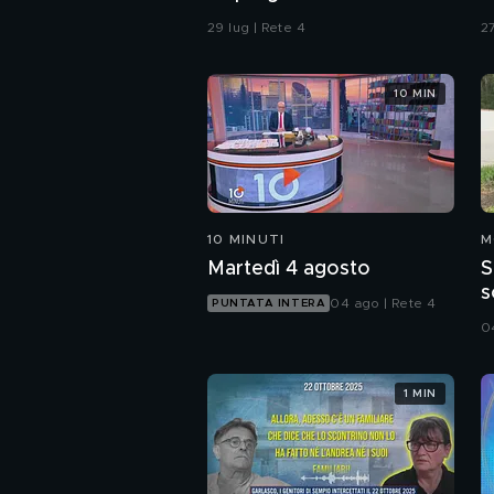
confronti della polizia"
d
29 lug | Rete 4
27
10 MIN
10 MINUTI
M
Martedì 4 agosto
S
s
04 ago | Rete 4
PUNTATA INTERA
d
0
1 MIN