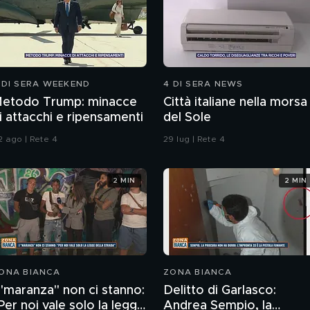
 DI SERA WEEKEND
4 DI SERA NEWS
etodo Trump: minacce
Città italiane nella morsa
i attacchi e ripensamenti
del Sole
2 ago | Rete 4
29 lug | Rete 4
2 MIN
2 MIN
ONA BIANCA
ZONA BIANCA
 "maranza" non ci stanno:
Delitto di Garlasco:
Per noi vale solo la legge
Andrea Sempio, la