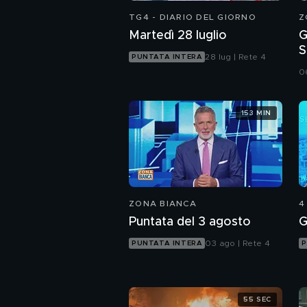
TG4 - DIARIO DEL GIORNO
Z
Martedì 28 luglio
G
S
28 lug | Rete 4
PUNTATA INTERA
i
0
153 MIN
ZONA BIANCA
4
Puntata del 3 agosto
G
03 ago | Rete 4
PUNTATA INTERA
P
55 SEC