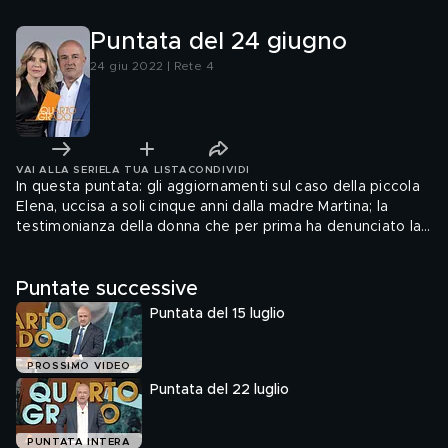
Puntata del 24 giugno
24 giu 2022 | Rete 4
VAI ALLA SERIE
LA TUA LISTA
CONDIVIDI
In questa puntata: gli aggiornamenti sul caso della piccola
Elena, uccisa a soli cinque anni dalla madre Martina; la
testimonianza della donna che per prima ha denunciato la
scomparsa di Beppe Pedrazzini; le immagini esclusive del
sacchetto e del cordino ritrovati sul corpo di Liliana
Puntate successive
Resinovich e la clamorosa svolta nel caso della morte di
Gigi Bici.
Puntata del 15 luglio
PROSSIMO VIDEO
Puntata del 22 luglio
PUNTATA INTERA