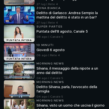
baby gang
27 lug | Rete 4
ZONA BIANCA
Delitto di Garlasco: Andrea Sempio la
mattina del delitto è stato in un bar?
27 lug | Rete 4
SUPER PARTES
Puntata dell'8 agosto, Canale 5
08 ago | Canale 5
PUNTATA INTERA
10 MINUTI
Giovedì 6 agosto
06 ago | Rete 4
PUNTATA INTERA
MORNING NEWS
Silvana, il messaggio della nipote a un
anno dal delitto
04 ago | Canale 5
MORNING NEWS
Delitto Silvana, parla, l'avvocato della
famiglia
04 ago | Canale 5
MORNING NEWS
Silvana, visto un uomo che usciva il giorno