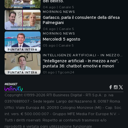
del delitto.
04 ago | Canale 5
MORNING NEWS
Garlasco, parla il consulente della difesa
Palmegiani
04 ago | Canale 5
MORNING NEWS
Mercoledì 5 agosto
05 ago | Canale 5
PUNTATA INTERA
INTELLIGENZE ARTIFICIALI - IN MEZZO
A NOI
"Intelligenze artificiali - In mezzo a noi",
puntata 36: chatbot emotivi e minori
01 ago | Tgcom24
PUNTATA INTERA
Copyright ©1999-2026 RTI Business Digital - RTI S.p.A.: p. iva
03976881007 - Sede legale: Largo del Nazareno 8, 00187 Roma.
Uffici: Viale Europa 46, 20093 Cologno Monzese (MI) - Cap. Soc.
int. vers. € 500.000.007 - Gruppo MFE Media For Europe N.V. -
Tutti i diritti riservati. Rispetto ai contenuti trasmessi e/o
riprodotti è vietata ogni utilizzazione funzionale