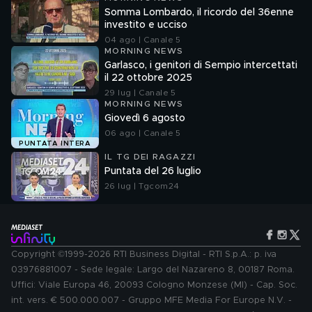
Somma Lombardo, il ricordo del 36enne
investito e ucciso
04 ago | Canale 5
MORNING NEWS
Garlasco, i genitori di Sempio intercettati
il 22 ottobre 2025
29 lug | Canale 5
MORNING NEWS
Giovedì 6 agosto
06 ago | Canale 5
PUNTATA INTERA
IL TG DEI RAGAZZI
Puntata del 26 luglio
26 lug | Tgcom24
Copyright ©1999-2026 RTI Business Digital - RTI S.p.A.: p. iva
03976881007 - Sede legale: Largo del Nazareno 8, 00187 Roma.
Uffici: Viale Europa 46, 20093 Cologno Monzese (MI) - Cap. Soc.
int. vers. € 500.000.007 - Gruppo MFE Media For Europe N.V. -