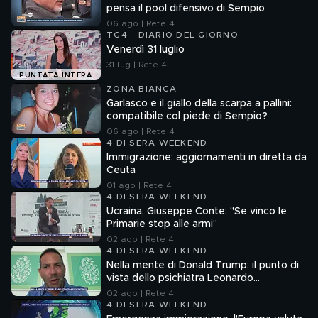
pensa il pool difensivo di Sempio
06 ago | Rete 4
TG4 - DIARIO DEL GIORNO
Venerdì 31 luglio
31 lug | Rete 4
PUNTATA INTERA
ZONA BIANCA
Garlasco e il giallo della scarpa a pallini:
compatibile col piede di Sempio?
06 ago | Rete 4
4 DI SERA WEEKEND
Immigrazione: aggiornamenti in diretta da
Ceuta
01 ago | Rete 4
4 DI SERA WEEKEND
Ucraina, Giuseppe Conte: "Se vinco le
Primarie stop alle armi"
02 ago | Rete 4
4 DI SERA WEEKEND
Nella mente di Donald Trump: il punto di
vista dello psichiatra Leonardo
Mendolicchio
02 ago | Rete 4
4 DI SERA WEEKEND