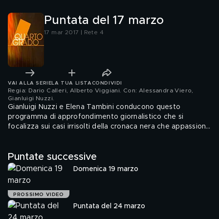
Puntata del 17 marzo
17 mar 2017 | Rete 4
VAI ALLA SERIE
LA TUA LISTA
CONDIVIDI
Regia: Dario Calleri, Alberto Viggiani. Con: Alessandra Viero,
Gianluigi Nuzzi
.
Gianluigi Nuzzi e Elena Tambini conducono questo
programma di approfondimento giornalistico che si
focalizza sui casi irrisolti della cronaca nera che appassiona
e divide l'opinione pubblica. Attraverso le ricostruzioni, i
pareri degli esperti, le interviste e le testimonianze
Puntate successive
raccolte presso i territori delle scene del crimine, ci
permetteranno di conoscere tutti i dettagli e i vari punti di
Domenica 19 marzo
vista su ogni singolo caso.
PROSSIMO VIDEO
Puntata del 24 marzo