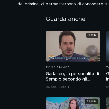
del crimine, ci permetteranno di conoscere tutti
Guarda anche
2 MIN
ZONA BIANCA
Z
Garlasco, la personalità di
G
Sempio secondo gli
i
inquirenti
p
06 ago | Rete 4
0
S
53 MIN