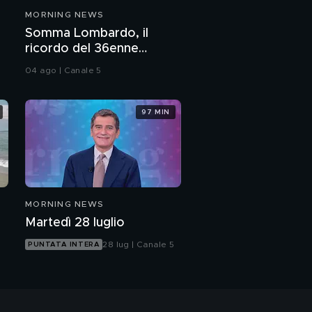
MORNING NEWS
Somma Lombardo, il
ricordo del 36enne
investito e ucciso
04 ago | Canale 5
97 MIN
MORNING NEWS
Martedì 28 luglio
28 lug | Canale 5
PUNTATA INTERA