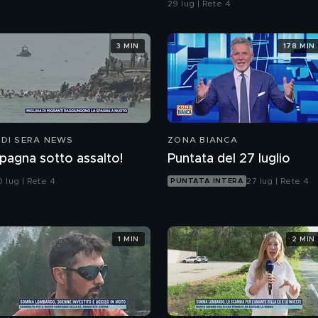
29 lug | Rete 4
3 MIN
178 MIN
 DI SERA NEWS
ZONA BIANCA
pagna sotto assalto!
Puntata del 27 luglio
 lug | Rete 4
27 lug | Rete 4
PUNTATA INTERA
1 MIN
2 MIN