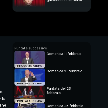
guerriera come Nadia
Toffa
Cos'è successo nella
mansarda degli orrori?
Parla il fratello di
Innocent
Davide Stival:"Il mio
Puntate successive
libro nel nome di
Domenica 11 febbraio
Lorys"
I mille racconti
PROSSIMO VIDEO
inverosimili di Veronica
Domenica 18 febbraio
Le pagine terribili di
PUNTATA INTERA
Davide Stival
Puntata del 23
he
febbraio
 le
Erostrato: il folle
PUNTATA INTERA
attentatore delle valli
cene
Domenica 25 febbraio