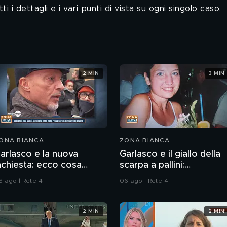
 i dettagli e i vari punti di vista su ogni singolo caso.
2 MIN
3 MIN
ONA BIANCA
ZONA BIANCA
arlasco e la nuova
Garlasco e il giallo della
nchiesta: ecco cosa
scarpa a pallini:
ensa il pool difensivo di
compatibile col piede di
6 ago | Rete 4
06 ago | Rete 4
empio
Sempio?
2 MIN
2 MIN