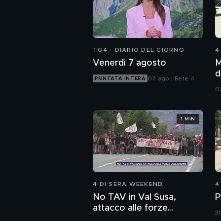
TG4 - DIARIO DEL GIORNO
4
Venerdì 7 agosto
M
d
07 ago | Rete 4
PUNTATA INTERA
0
1 MIN
4 DI SERA WEEKEND
4
No TAV in Val Susa,
P
attacco alle forze
31
dell'ordine