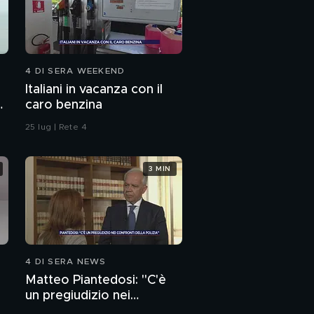
Pamela: gli indagati
I sogni di Pamela
4 DI SERA WEEKEND
Italiani in vacanza con il
caro benzina
25 lug | Rete 4
3 MIN
4 DI SERA NEWS
Matteo Piantedosi: "C'è
un pregiudizio nei
confronti della polizia"