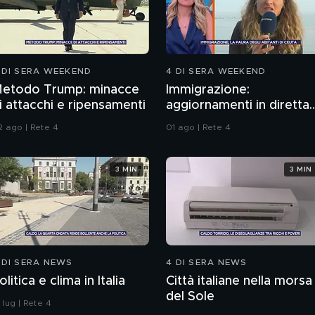
 DI SERA WEEKEND
4 DI SERA WEEKEND
etodo Trump: minacce
Immigrazione:
i attacchi e ripensamenti
aggiornamenti in diretta
da Ceuta
2 ago | Rete 4
01 ago | Rete 4
3 MIN
3 MIN
 DI SERA NEWS
4 DI SERA NEWS
olitica e clima in Italia
Città italiane nella morsa
del Sole
 lug | Rete 4