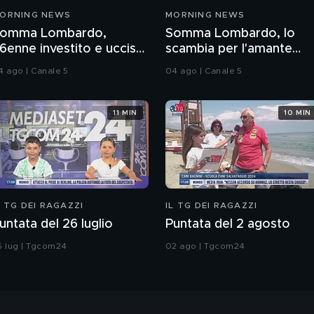
ORNING NEWS
MORNING NEWS
omma Lombardo,
Somma Lombardo, lo
6enne investito e ucciso
scambia per l'amante
n moto
della ex e lo investe
4 ago | Canale 5
04 ago | Canale 5
11 MIN
10 MIN
L TG DEI RAGAZZI
IL TG DEI RAGAZZI
untata del 26 luglio
Puntata del 2 agosto
6 lug | Tgcom24
02 ago | Tgcom24