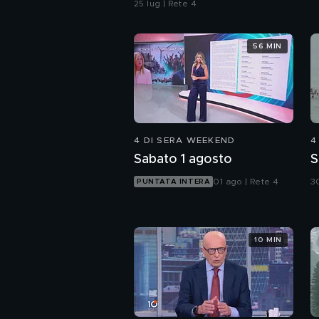
25 lug | Rete 4
56 MIN
4 DI SERA WEEKEND
4
Sabato 1 agosto
S
01 ago | Rete 4
30
PUNTATA INTERA
10 MIN