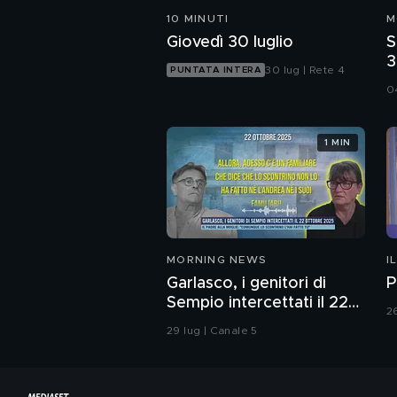
10 MINUTI
M
Giovedì 30 luglio
S
3
30 lug | Rete 4
PUNTATA INTERA
i
0
1 MIN
MORNING NEWS
I
Garlasco, i genitori di
P
Sempio intercettati il 22
2
ottobre 2025
29 lug | Canale 5