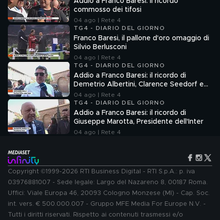
Addio a Franco Baresi: il ricordo
commosso dei tifosi
04 ago | Rete 4
TG4 - DIARIO DEL GIORNO
Franco Baresi, il pallone d'oro omaggio di
Silvio Berlusconi
04 ago | Rete 4
TG4 - DIARIO DEL GIORNO
Addio a Franco Baresi: il ricordo di
Demetrio Albertini, Clarence Seedorf e
Giovanni Galli
04 ago | Rete 4
TG4 - DIARIO DEL GIORNO
Addio a Franco Baresi: il ricordo di
Giuseppe Marotta, Presidente dell'Inter
04 ago | Rete 4
Copyright ©1999-2026 RTI Business Digital - RTI S.p.A.: p. iva
03976881007 - Sede legale: Largo del Nazareno 8, 00187 Roma.
Uffici: Viale Europa 46, 20093 Cologno Monzese (MI) - Cap. Soc.
int. vers. € 500.000.007 - Gruppo MFE Media For Europe N.V. -
Tutti i diritti riservati. Rispetto ai contenuti trasmessi e/o