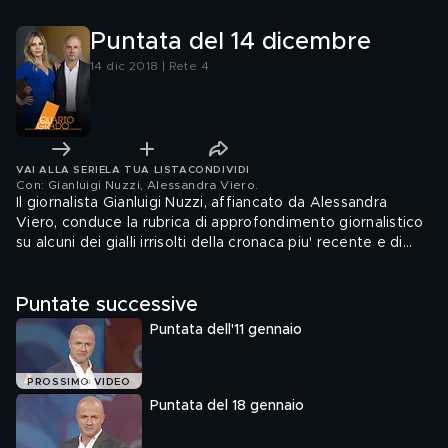
Puntata del 14 dicembre
14 dic 2018 | Rete 4
VAI ALLA SERIE
LA TUA LISTA
CONDIVIDI
Con: Gianluigi Nuzzi, Alessandra Viero
.
Il giornalista Gianluigi Nuzzi, affiancato da Alessandra
Viero, conduce la rubrica di approfondimento giornalistico
su alcuni dei gialli irrisolti della cronaca piu' recente e di
quella forse troppo in fretta dimenticata, con immagini,
interviste e documenti inediti. Con un linguaggio semplice
Puntate successive
e immediato, propone al telespettatore un elemento in
piu' di riflessione, che gli permetta di arrivare ad un nuovo
Puntata dell'11 gennaio
grado di giudizio.
PROSSIMO VIDEO
Puntata del 18 gennaio