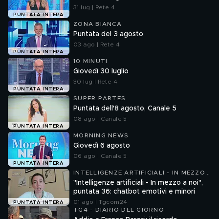
31 lug | Rete 4
PUNTATA INTERA
ZONA BIANCA
Puntata del 3 agosto
03 ago | Rete 4
PUNTATA INTERA
10 MINUTI
Giovedì 30 luglio
30 lug | Rete 4
PUNTATA INTERA
SUPER PARTES
Puntata dell'8 agosto, Canale 5
08 ago | Canale 5
PUNTATA INTERA
MORNING NEWS
Giovedì 6 agosto
06 ago | Canale 5
PUNTATA INTERA
INTELLIGENZE ARTIFICIALI - IN MEZZO
A NOI
"Intelligenze artificiali - In mezzo a noi",
puntata 36: chatbot emotivi e minori
01 ago | Tgcom24
PUNTATA INTERA
TG4 - DIARIO DEL GIORNO