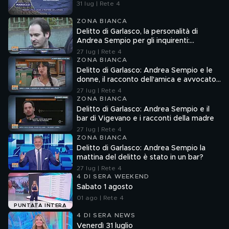
31 lug | Rete 4
ZONA BIANCA
Delitto di Garlasco, la personalità di
Andrea Sempio per gli inquirenti:
"Ossessionato e bugiardo"
27 lug | Rete 4
ZONA BIANCA
Delitto di Garlasco: Andrea Sempio e le
donne, il racconto dell'amica e avvocato
Angela Taccia
27 lug | Rete 4
ZONA BIANCA
Delitto di Garlasco: Andrea Sempio e il
bar di Vigevano e i racconti della madre
27 lug | Rete 4
ZONA BIANCA
Delitto di Garlasco: Andrea Sempio la
mattina del delitto è stato in un bar?
27 lug | Rete 4
4 DI SERA WEEKEND
Sabato 1 agosto
01 ago | Rete 4
PUNTATA INTERA
4 DI SERA NEWS
Venerdì 31 luglio