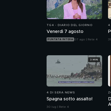
TG4 - DIARIO DEL GIORNO
4
Venerdì 7 agosto
P
07 ago | Rete 4
31
PUNTATA INTERA
3 MIN
4 DI SERA NEWS
Z
Spagna sotto assalto!
D
And
30 lug | Rete 4
P