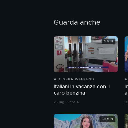
Guarda anche
3 MIN
4 DI SERA WEEKEND
4
Italiani in vacanza con il
I
caro benzina
a
d
25 lug | Rete 4
0
53 MIN