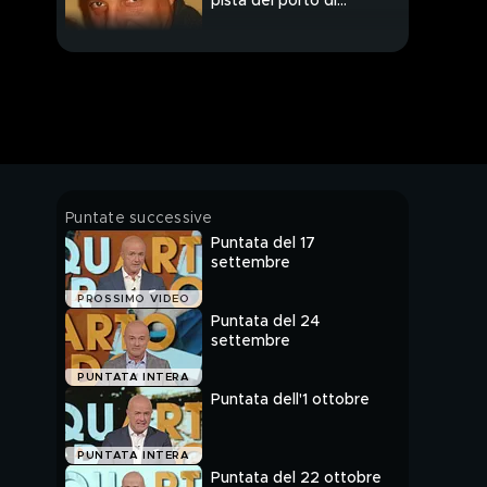
pista del porto di
Mazara del Vallo
Denise Pipitone: una
nuova testimonianza
Denise Pipitone:
l'intervento di Espedito
Marinaro
Le parole di Tony
Puntate successive
Pipitone
Puntata del 17
settembre
Il mistero di Saman
PROSSIMO VIDEO
Puntata del 24
settembre
Noventa Vicentina:
PUNTATA INTERA
parla la sorella di
Puntata dell'1 ottobre
Pierangelo Pellizzari
Alla ricerca dei genitori
PUNTATA INTERA
di Saman
Puntata del 22 ottobre