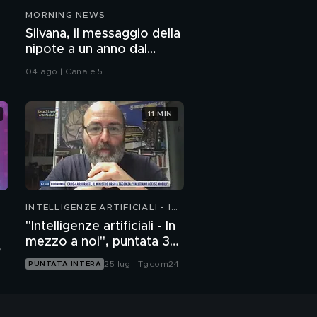
MORNING NEWS
Silvana, il messaggio della
nipote a un anno dal
delitto
04 ago | Canale 5
11 MIN
INTELLIGENZE ARTIFICIALI - IN
MEZZO A NOI
"Intelligenze artificiali - In
mezzo a noi", puntata 35:
5
il progetto Glasswing
25 lug | Tgcom24
PUNTATA INTERA