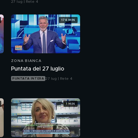
27 lug | Rete 4
Ilenia Fabbri e il
rapporto con l'ex
marito
178 MIN
Ilenia Fabbri: la
confessione di Pierluigi
Barbieri
Ilenia Fabbri:
l'interrogatorio di
Claudio Nanni
ZONA BIANCA
Puntata del 27 luglio
Claudio Nanni: "non
sono un assassino"
27 lug | Rete 4
PUNTATA INTERA
"The falling man"
1 MIN