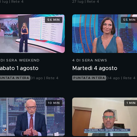
 lug | Rete 4
27 lug | Rete 4
ubbi: l'impronta 33 è la
istola fumante
56 MIN
55 MIN
 DI SERA WEEKEND
4 DI SERA NEWS
abato 1 agosto
Martedì 4 agosto
01 ago | Rete 4
04 ago | Rete 4
UNTATA INTERA
PUNTATA INTERA
10 MIN
1 MIN