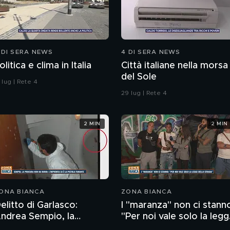
 DI SERA NEWS
4 DI SERA NEWS
olitica e clima in Italia
Città italiane nella morsa
del Sole
 lug | Rete 4
29 lug | Rete 4
2 MIN
2 MIN
ONA BIANCA
ZONA BIANCA
elitto di Garlasco:
I "maranza" non ci stann
rea Sempio, la
"Per noi vale solo la leg
rocura di Pavia non ha
della strada"