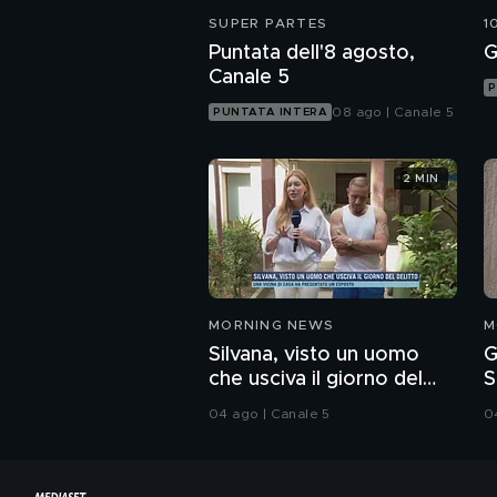
SUPER PARTES
1
Puntata dell'8 agosto,
G
Canale 5
P
08 ago | Canale 5
PUNTATA INTERA
2 MIN
MORNING NEWS
M
Silvana, visto un uomo
G
che usciva il giorno del
S
delitto.
u
04 ago | Canale 5
0