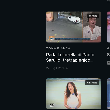
28
d
p
8 MIN
ZONA BIANCA
4
Parla la sorella di Paolo
S
Sarullo, tretraplegico
P
dopo l'aggressione di una
27 lug | Rete 4
baby gang
65 MIN