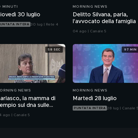
0 MINUTI
MORNING NEWS
iovedì 30 luglio
Delitto Silvana, parla,
l'avvocato della famiglia
30 lug | Rete 4
UNTATA INTERA
04 ago | Canale 5
58 SEC
97 MIN
ORNING NEWS
MORNING NEWS
arlasco, la mamma di
Martedì 28 luglio
empio sul dna sulle
28 lug | Canale 
PUNTATA INTERA
nghie di Chiara
4 ago | Canale 5