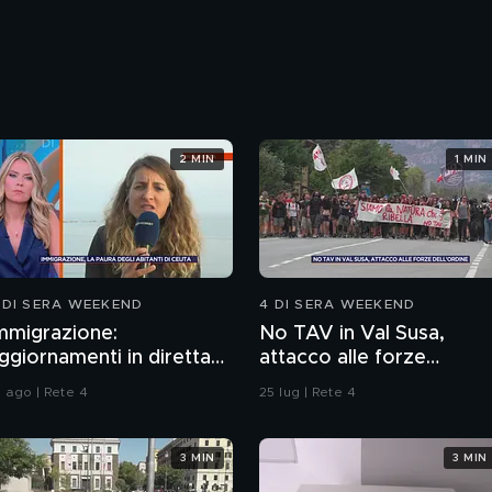
2 MIN
1 MIN
 DI SERA WEEKEND
4 DI SERA WEEKEND
mmigrazione:
No TAV in Val Susa,
ggiornamenti in diretta
attacco alle forze
a Ceuta
dell'ordine
1 ago | Rete 4
25 lug | Rete 4
3 MIN
3 MIN