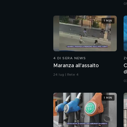
0
1 MIN
4 DI SERA NEWS
Z
Maranza all'assalto
C
d
24 lug | Rete 4
s
0
1 MIN