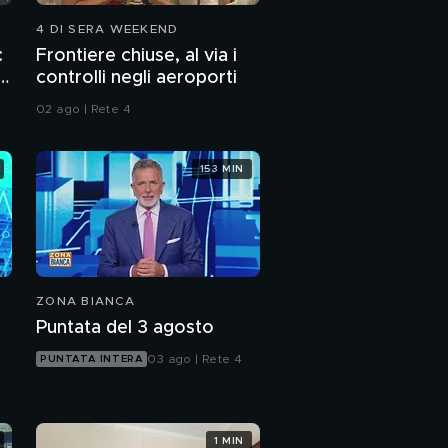
4 DI SERA WEEKEND
:
Frontiere chiuse, al via i
p
controlli negli aeroporti
02 ago | Rete 4
153 MIN
ZONA BIANCA
Puntata del 3 agosto
03 ago | Rete 4
PUNTATA INTERA
1 MIN