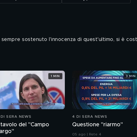
empre sostenuto l'innocenza di quest'ultimo, si è costit
1 MIN
3 MIN
 DI SERA NEWS
4 DI SERA NEWS
l tavolo del "Campo
Questione "riarmo"
argo"
05 ago | Rete 4