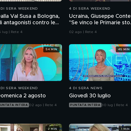
 DI SERA WEEKEND
4 DI SERA WEEKEND
alla Val Susa a Bologna,
Ucraina, Giuseppe Conte
li antagonisti contro le
"Se vinco le Primarie sto
orze dell'ordine
alle armi"
 lug | Rete 4
02 ago | Rete 4
54 MIN
45 MIN
 DI SERA WEEKEND
4 DI SERA NEWS
omenica 2 agosto
Giovedì 30 luglio
02 ago | Rete 4
30 lug | Rete 4
UNTATA INTERA
PUNTATA INTERA
2 MIN
1 MIN