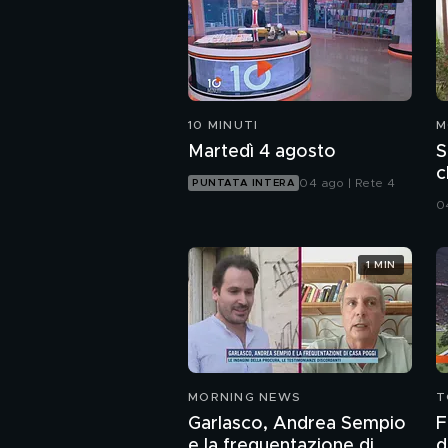
10 MINUTI
M
Martedì 4 agosto
S
c
04 ago | Rete 4
PUNTATA INTERA
d
0
1 MIN
MORNING NEWS
T
Garlasco, Andrea Sempio
F
e la frequentazione di
d