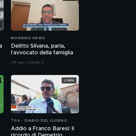
MORNING NEWS
a
Delitto Silvana, parla,
l'avvocato della famiglia
04 ago | Canale 5
2 MIN
TG4 - DIARIO DEL GIORNO
Addio a Franco Baresi: il
l
ricordo di Demetrio