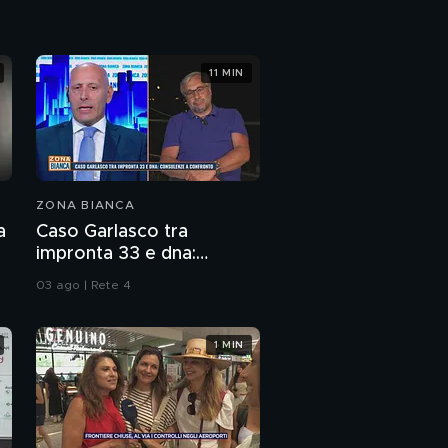
11 MIN
ZONA BIANCA
a
Caso Garlasco tra
impronta 33 e dna:
consulenze a confronto
03 ago | Rete 4
1 MIN