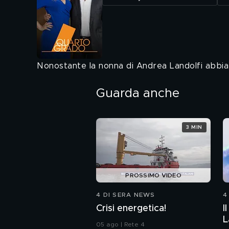
Nonostante la nonna di Andrea Landolfi abbia s
Guarda anche
3 MIN
PROSSIMO VIDEO
4 DI SERA NEWS
4
Crisi energetica!
I
L
05 ago | Rete 4