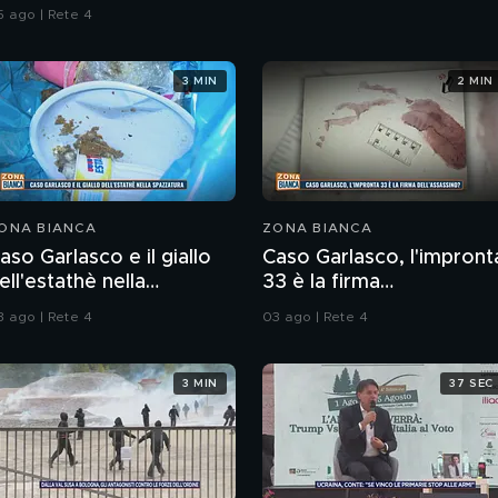
5 ago | Rete 4
3 MIN
2 MIN
ONA BIANCA
ZONA BIANCA
aso Garlasco e il giallo
Caso Garlasco, l'impront
ell'estathè nella
33 è la firma
pazzatura
dell'assassino?
3 ago | Rete 4
03 ago | Rete 4
3 MIN
37 SEC