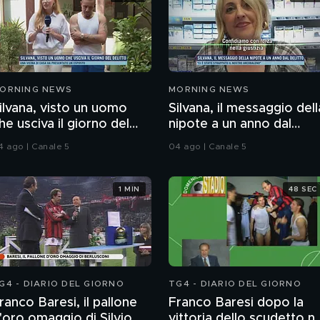
ORNING NEWS
MORNING NEWS
ilvana, visto un uomo
Silvana, il messaggio dell
he usciva il giorno del
nipote a un anno dal
elitto.
delitto
4 ago | Canale 5
04 ago | Canale 5
1 MIN
48 SEC
G4 - DIARIO DEL GIORNO
TG4 - DIARIO DEL GIORNO
ranco Baresi, il pallone
Franco Baresi dopo la
'oro omaggio di Silvio
vittoria dello scudetto ne