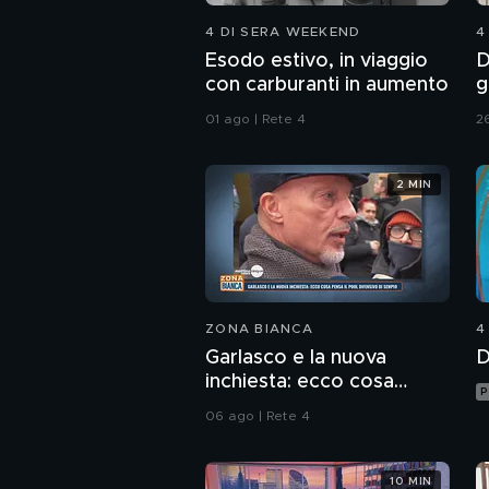
4 DI SERA WEEKEND
4
Esodo estivo, in viaggio
D
con carburanti in aumento
g
f
01 ago | Rete 4
26
2 MIN
ZONA BIANCA
4
Garlasco e la nuova
D
inchiesta: ecco cosa
P
pensa il pool difensivo di
06 ago | Rete 4
Sempio
10 MIN