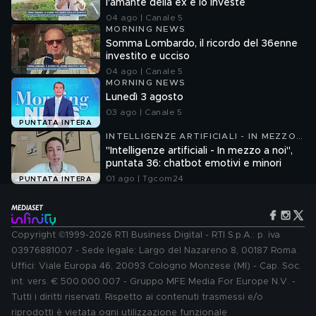
l'amante della ex e lo investe
04 ago | Canale 5
MORNING NEWS
Somma Lombardo, il ricordo del 36enne
investito e ucciso
04 ago | Canale 5
MORNING NEWS
Lunedì 3 agosto
03 ago | Canale 5
PUNTATA INTERA
INTELLIGENZE ARTIFICIALI - IN MEZZO
A NOI
"Intelligenze artificiali - In mezzo a noi",
puntata 36: chatbot emotivi e minori
01 ago | Tgcom24
PUNTATA INTERA
Copyright ©1999-2026 RTI Business Digital - RTI S.p.A.: p. iva
03976881007 - Sede legale: Largo del Nazareno 8, 00187 Roma.
Uffici: Viale Europa 46, 20093 Cologno Monzese (MI) - Cap. Soc.
int. vers. € 500.000.007 - Gruppo MFE Media For Europe N.V. -
Tutti i diritti riservati. Rispetto ai contenuti trasmessi e/o
riprodotti è vietata ogni utilizzazione funzionale