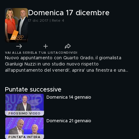
Domenica 17 dicembre
17 dic 2017 | Rete 4
VAI ALLA SERIE
LA TUA LISTA
CONDIVIDI
Nuovo appuntamento con Quarto Grado, il giornalista
Gianluigi Nuzzi in uno studio nuovo rispetto
all'appuntamento del venerdi', aprira' una finestra e una
riflessione sui casi di cronaca piu' attuali con nuovi servizi e
con il contributo di alcuni ospiti.
Puntate successive
Domenica 14 gennaio
PROSSIMO VIDEO
Domenica 21 gennaio
PUNTATA INTERA