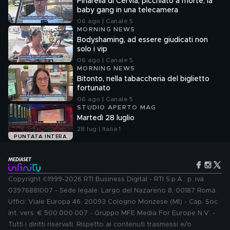
Pinarella di Cervia, picchiato a morte, la
baby gang in una telecamera
06 ago | Canale 5
MORNING NEWS
Bodyshaming, ad essere giudicati non
solo i vip
06 ago | Canale 5
MORNING NEWS
Bitonto, nella tabaccheria del biglietto
fortunato
06 ago | Canale 5
STUDIO APERTO MAG
Martedì 28 luglio
28 lug | Italia 1
PUNTATA INTERA
Copyright ©1999-2026 RTI Business Digital - RTI S.p.A.: p. iva
03976881007 - Sede legale: Largo del Nazareno 8, 00187 Roma.
Uffici: Viale Europa 46, 20093 Cologno Monzese (MI) - Cap. Soc.
int. vers. € 500.000.007 - Gruppo MFE Media For Europe N.V. -
Tutti i diritti riservati. Rispetto ai contenuti trasmessi e/o