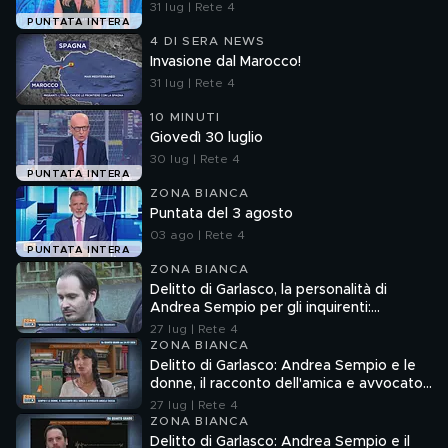
31 lug | Rete 4
PUNTATA INTERA
4 DI SERA NEWS
Invasione dal Marocco!
31 lug | Rete 4
10 MINUTI
Giovedì 30 luglio
30 lug | Rete 4
PUNTATA INTERA
ZONA BIANCA
Puntata del 3 agosto
03 ago | Rete 4
PUNTATA INTERA
ZONA BIANCA
Delitto di Garlasco, la personalità di
Andrea Sempio per gli inquirenti:
"Ossessionato e bugiardo"
27 lug | Rete 4
ZONA BIANCA
Delitto di Garlasco: Andrea Sempio e le
donne, il racconto dell'amica e avvocato
Angela Taccia
27 lug | Rete 4
ZONA BIANCA
Delitto di Garlasco: Andrea Sempio e il