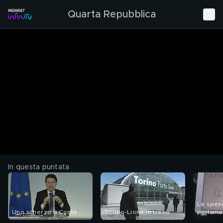
Quarta Repubblica
In questa puntata
Le spes
Uno scherzo a Conte
Torino-Lione in treno
parlamen