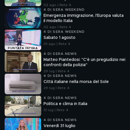
Mendolicchio
02 ago | Rete 4
4 DI SERA WEEKEND
Emergenza immigrazione, l'Europa valuta
il modello Italia
02 ago | Rete 4
4 DI SERA WEEKEND
Sabato 1 agosto
01 ago | Rete 4
PUNTATA INTERA
4 DI SERA NEWS
Matteo Piantedosi: "C'è un pregiudizio nei
confronti della polizia"
29 lug | Rete 4
4 DI SERA NEWS
Città italiane nella morsa del Sole
29 lug | Rete 4
4 DI SERA NEWS
Politica e clima in Italia
31 lug | Rete 4
4 DI SERA NEWS
Venerdì 31 luglio