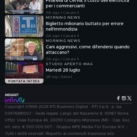
Pinarella di Cervia, il costo dell'elettricità
per i commercianti
06 ago | Canale 5
MORNING NEWS
Biglietto milionario buttato per errore
nell'immondizia
06 ago | Canale 5
MORNING NEWS
Cani aggressivi, come difendersi quando
attaccano?
06 ago | Canale 5
STUDIO APERTO MAG
Martedì 28 luglio
28 lug | Italia 1
PUNTATA INTERA
Copyright ©1999-2026 RTI Business Digital - RTI S.p.A.: p. iva
03976881007 - Sede legale: Largo del Nazareno 8, 00187 Roma.
Uffici: Viale Europa 46, 20093 Cologno Monzese (MI) - Cap. Soc.
int. vers. € 500.000.007 - Gruppo MFE Media For Europe N.V. -
Tutti i diritti riservati. Rispetto ai contenuti trasmessi e/o