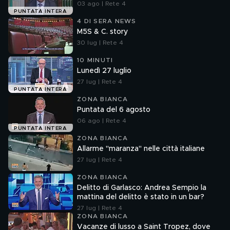
03 ago | Rete 4
PUNTATA INTERA
4 DI SERA NEWS
M5S & C. story
30 lug | Rete 4
10 MINUTI
Lunedì 27 luglio
27 lug | Rete 4
PUNTATA INTERA
ZONA BIANCA
Puntata del 6 agosto
06 ago | Rete 4
PUNTATA INTERA
ZONA BIANCA
Allarme "maranza" nelle città italiane
27 lug | Rete 4
ZONA BIANCA
Delitto di Garlasco: Andrea Sempio la
mattina del delitto è stato in un bar?
27 lug | Rete 4
ZONA BIANCA
Vacanze di lusso a Saint Tropez, dove