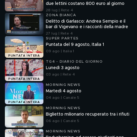
due lettini costano 800 euro al giorno
28 lug | Rete 4
ZONA BIANCA
Delitto di Garlasco: Andrea Sempio e il
bar di Vigevano e i racconti della madre
27 lug | Rete 4
SUPER PARTES
Puntata del 9 agosto, Italia 1
09 ago | Italia 1
PUNTATA INTERA
TG4 - DIARIO DEL GIORNO
Lunedì 3 agosto
03 ago | Rete 4
PUNTATA INTERA
MORNING NEWS
Martedì 4 agosto
04 ago | Canale 5
PUNTATA INTERA
MORNING NEWS
Biglietto milionario recuperato tra i rifiuti
06 ago | Canale 5
MORNING NEWS