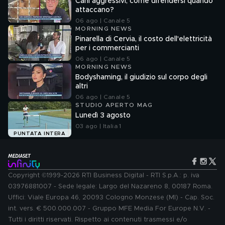
Cani aggressivi, come difendersi quando
attaccano?
06 ago | Canale 5
MORNING NEWS
Pinarella di Cervia, il costo dell'elettricità
per i commercianti
06 ago | Canale 5
MORNING NEWS
Bodyshaming, il giudizio sul corpo degli
altri
06 ago | Canale 5
STUDIO APERTO MAG
Lunedì 3 agosto
03 ago | Italia 1
PUNTATA INTERA
Copyright ©1999-2026 RTI Business Digital - RTI S.p.A.: p. iva
03976881007 - Sede legale: Largo del Nazareno 8, 00187 Roma.
Uffici: Viale Europa 46, 20093 Cologno Monzese (MI) - Cap. Soc.
int. vers. € 500.000.007 - Gruppo MFE Media For Europe N.V. -
Tutti i diritti riservati. Rispetto ai contenuti trasmessi e/o