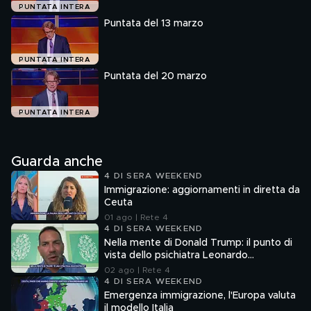
PUNTATA INTERA
Puntata del 13 marzo
PUNTATA INTERA
Puntata del 20 marzo
PUNTATA INTERA
Guarda anche
4 DI SERA WEEKEND
Immigrazione: aggiornamenti in diretta da
Ceuta
01 ago | Rete 4
4 DI SERA WEEKEND
Nella mente di Donald Trump: il punto di
vista dello psichiatra Leonardo
Mendolicchio
02 ago | Rete 4
4 DI SERA WEEKEND
Emergenza immigrazione, l'Europa valuta
il modello Italia