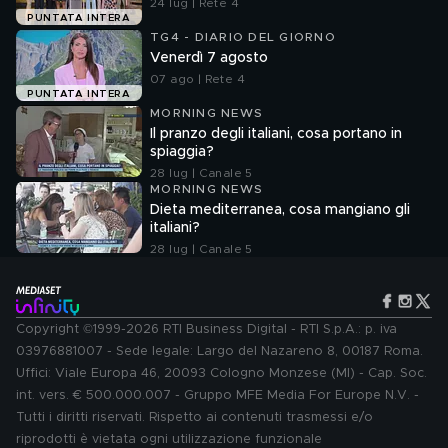
24 lug | Rete 4
PUNTATA INTERA
TG4 - DIARIO DEL GIORNO
Venerdì 7 agosto
07 ago | Rete 4
PUNTATA INTERA
MORNING NEWS
Il pranzo degli italiani, cosa portano in
spiaggia?
28 lug | Canale 5
MORNING NEWS
Dieta mediterranea, cosa mangiano gli
italiani?
28 lug | Canale 5
Copyright ©1999-2026 RTI Business Digital - RTI S.p.A.: p. iva
03976881007 - Sede legale: Largo del Nazareno 8, 00187 Roma.
Uffici: Viale Europa 46, 20093 Cologno Monzese (MI) - Cap. Soc.
int. vers. € 500.000.007 - Gruppo MFE Media For Europe N.V. -
Tutti i diritti riservati. Rispetto ai contenuti trasmessi e/o
riprodotti è vietata ogni utilizzazione funzionale