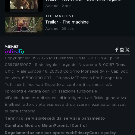
Azione | 2 min
THE MACHINE
Trailer - The machine
Azione | 29 sec
Copyright ©1999-2026 RTI Business Digital - RTI S.p.A.: p. iva
03976881007 - Sede legale: Largo del Nazareno 8, 00187 Roma.
Uffici: Viale Europa 46, 20093 Cologno Monzese (MI) - Cap. Soc.
int. vers. € 500.000.007 - Gruppo MFE Media For Europe N.V. -
Tutti i diritti riservati. Rispetto ai contenuti trasmessi e/o
riprodotti è vietata ogni utilizzazione funzionale
all'addestramento di sistemi di intelligenza artificiale generativa.
È altresì fatto divieto espresso di utilizzare mezzi automatizzati
di data scraping.
Termini di servizio
Recedi dai servizi a pagamento
Comitato Media e Minori
Parental Control
Regolamentazione per opere web
Privacy
Cookie policy