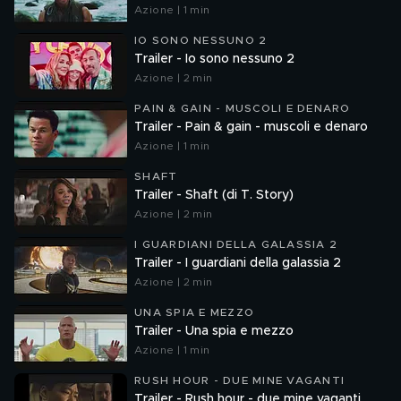
Azione | 1 min
IO SONO NESSUNO 2
Trailer - Io sono nessuno 2
Azione | 2 min
PAIN & GAIN - MUSCOLI E DENARO
Trailer - Pain & gain - muscoli e denaro
Azione | 1 min
SHAFT
Trailer - Shaft (di T. Story)
Azione | 2 min
I GUARDIANI DELLA GALASSIA 2
Trailer - I guardiani della galassia 2
Azione | 2 min
UNA SPIA E MEZZO
Trailer - Una spia e mezzo
Azione | 1 min
RUSH HOUR - DUE MINE VAGANTI
Trailer - Rush hour - due mine vaganti