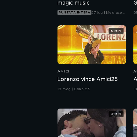
magic music
G
27 lug | Mediaset
0
PUNTATA INTERA
Infinity
5 MIN
AMICI
A
Lorenzo vince Amici25
A
18 mag | Canale 5
1
3 MIN