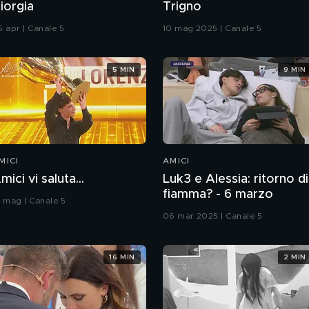
iorgia
Trigno
5 apr | Canale 5
10 mag 2025 | Canale 5
5 MIN
9 MIN
MICI
AMICI
mici vi saluta...
Luk3 e Alessia: ritorno di
fiamma? - 6 marzo
8 mag | Canale 5
06 mar 2025 | Canale 5
16 MIN
2 MIN