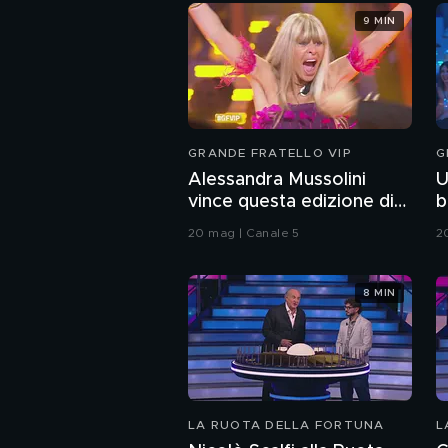
9 MIN
GRANDE FRATELLO VIP
G
Alessandra Mussolini
U
vince questa edizione di
b
Grande Fratello VIP
20 mag | Canale 5
2
8 MIN
LA RUOTA DELLA FORTUNA
L