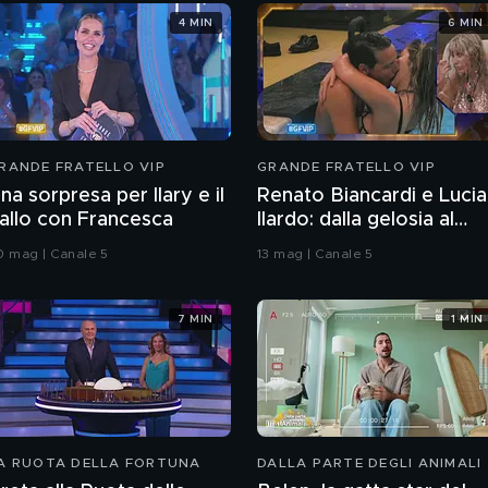
4 MIN
6 MIN
RANDE FRATELLO VIP
GRANDE FRATELLO VIP
na sorpresa per Ilary e il
Renato Biancardi e Lucia
allo con Francesca
Ilardo: dalla gelosia al
bacio
0 mag | Canale 5
13 mag | Canale 5
7 MIN
1 MIN
A RUOTA DELLA FORTUNA
DALLA PARTE DEGLI ANIMALI