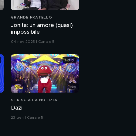
GRANDE FRATELLO
Jonita: un amore (quasi)
impossibile
04 nov 2025 | Canale 5
1 MIN
STRISCIA LA NOTIZIA
Dazi
23 gen | Canale 5
lo