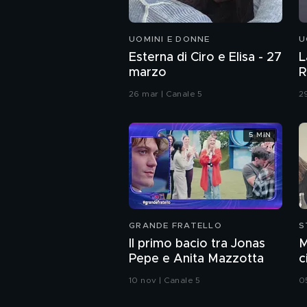
UOMINI E DONNE
U
Esterna di Ciro e Elisa - 27
L
marzo
R
26 mar | Canale 5
2
5 MIN
GRANDE FRATELLO
S
Il primo bacio tra Jonas
M
Pepe e Anita Mazzotta
c
c
10 nov | Canale 5
0
i