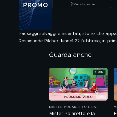
Vai alla serie
Paesaggi selvaggi e incantati, storie che appa
Rosamunde Pilcher: lunedì 22 febbraio, in prim
Guarda anche
6 MIN
PROSSIMO VIDEO
MISTER POLARETTO E LA
V
MAGIC MUSIC
Mister Polaretto e la
E