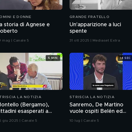
OMINI E DONNE
GRANDE FRATELLO
a storia di Agnese e
Un'apparizione a luci
oberto
spente
9 mag | Canale 5
31 ott 2025 | Mediaset Extra
5 MIN
14 SEC
TRISCIA LA NOTIZIA
STRISCIA LA NOTIZIA
ontello (Bergamo),
Sanremo, De Martino
ittadini esasperati a
vuole ospiti Belén ed
ausa di odori
Emma: il curioso triango
5 giu 2025 | Canale 5
10 lug | Canale 5
nsopportabili da 4 anni