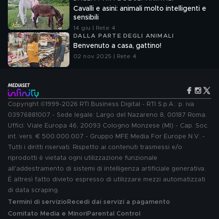
Cavalli e asini: animali molto intelligenti e
sensibili
14 giu | Rete 4
DALLA PARTE DEGLI ANIMALI
Benvenuto a casa, gattino!
02 nov 2025 | Rete 4
Copyright ©1999-2026 RTI Business Digital - RTI S.p.A.: p. iva
03976881007 - Sede legale: Largo del Nazareno 8, 00187 Roma.
Uffici: Viale Europa 46, 20093 Cologno Monzese (MI) - Cap. Soc.
int. vers. € 500.000.007 - Gruppo MFE Media For Europe N.V. -
Tutti i diritti riservati. Rispetto ai contenuti trasmessi e/o
riprodotti è vietata ogni utilizzazione funzionale
all'addestramento di sistemi di intelligenza artificiale generativa.
È altresì fatto divieto espresso di utilizzare mezzi automatizzati
di data scraping.
Termini di servizio
Recedi dai servizi a pagamento
Comitato Media e Minori
Parental Control