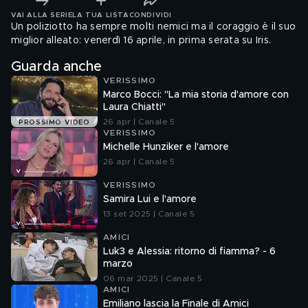
VAI ALLA SERIE
LA TUA LISTA
CONDIVIDI
Un poliziotto ha sempre molti nemici ma il coraggio è il suo
miglior alleato: venerdì 16 aprile, in prima serata su Iris.
Guarda anche
VERISSIMO
Marco Bocci: "La mia storia d'amore con
Laura Chiatti"
26 apr | Canale 5
PROSSIMO VIDEO
VERISSIMO
Michelle Hunziker e l'amore
26 apr | Canale 5
VERISSIMO
Samira Lui e l'amore
13 set 2025 | Canale 5
AMICI
Luk3 e Alessia: ritorno di fiamma? - 6
marzo
06 mar 2025 | Canale 5
AMICI
Emiliano lascia la Finale di Amici