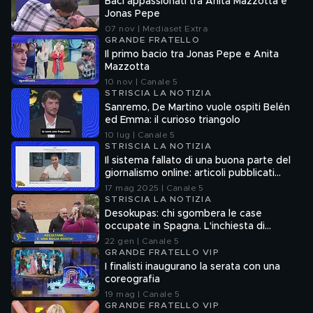
Baci appassionati tra Anita Mazzotta e
Jonas Pepe
07 nov | Mediaset Extra
GRANDE FRATELLO
Il primo bacio tra Jonas Pepe e Anita
Mazzotta
10 nov | Canale 5
STRISCIA LA NOTIZIA
Sanremo, De Martino vuole ospiti Belén
ed Emma: il curioso triangolo
10 lug | Canale 5
STRISCIA LA NOTIZIA
Il sistema fallato di una buona parte del
giornalismo online: articoli pubblicati
senza la verifica delle fonti
17 mag 2025 | Canale 5
STRISCIA LA NOTIZIA
Desokupas: chi sgombera le case
occupate in Spagna. L'inchiesta di
Francesco Mazza
22 gen | Canale 5
GRANDE FRATELLO VIP
I finalisti inaugurano la serata con una
coreografia
19 mag | Canale 5
GRANDE FRATELLO VIP