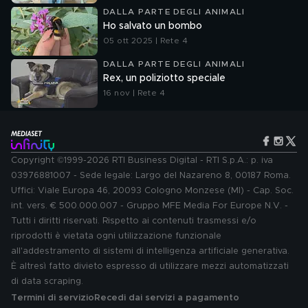
DALLA PARTE DEGLI ANIMALI
Ho salvato un bombo
05 ott 2025 | Rete 4
DALLA PARTE DEGLI ANIMALI
Rex, un poliziotto speciale
16 nov | Rete 4
Copyright ©1999-2026 RTI Business Digital - RTI S.p.A.: p. iva
03976881007 - Sede legale: Largo del Nazareno 8, 00187 Roma.
Uffici: Viale Europa 46, 20093 Cologno Monzese (MI) - Cap. Soc.
int. vers. € 500.000.007 - Gruppo MFE Media For Europe N.V. -
Tutti i diritti riservati. Rispetto ai contenuti trasmessi e/o
riprodotti è vietata ogni utilizzazione funzionale
all'addestramento di sistemi di intelligenza artificiale generativa.
È altresì fatto divieto espresso di utilizzare mezzi automatizzati
di data scraping.
Termini di servizio
Recedi dai servizi a pagamento