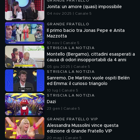
GRANDE FRATELLO
Jonita: un amore (quasi) impossibile
04 nov 2025 | Canale 5
GRANDE FRATELLO
Il primo bacio tra Jonas Pepe e Anita
Mazzotta
10 nov | Canale 5
STRISCIA LA NOTIZIA
Montello (Bergamo), cittadini esasperati a
causa di odori insopportabili da 4 anni
05 giu 2025 | Canale 5
STRISCIA LA NOTIZIA
Sanremo, De Martino vuole ospiti Belén
ed Emma: il curioso triangolo
10 lug | Canale 5
STRISCIA LA NOTIZIA
Dazi
23 gen | Canale 5
GRANDE FRATELLO VIP
Alessandra Mussolini vince questa
edizione di Grande Fratello VIP
20 mag | Canale 5