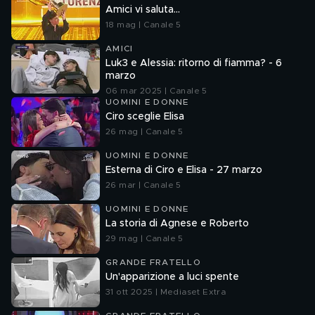
Amici vi saluta...
18 mag | Canale 5
AMICI
Luk3 e Alessia: ritorno di fiamma? - 6
marzo
06 mar 2025 | Canale 5
UOMINI E DONNE
Ciro sceglie Elisa
26 mag | Canale 5
UOMINI E DONNE
Esterna di Ciro e Elisa - 27 marzo
26 mar | Canale 5
UOMINI E DONNE
La storia di Agnese e Roberto
29 mag | Canale 5
GRANDE FRATELLO
Un'apparizione a luci spente
31 ott 2025 | Mediaset Extra