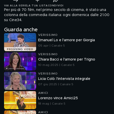
VAI ALLA SERIE
LA TUA LISTA
CONDIVIDI
Per più di 70 film, nel primo secolo di cinema, è stato una
colonna della commedia italiana: ogni domenica dalle 21.00
su Cine34.
Guarda anche
VERISSIMO
Emanuel Lo e l'amore per Giorgia
05 apr | Canale 5
PROSSIMO VIDEO
VERISSIMO
Chiara Bacci e l'amore per Trigno
10 mag 2025 | Canale 5
VERISSIMO
Licia Colò: l'intervista integrale
07 giu 2025 | Canale 5
AMICI
Lorenzo vince Amici25
18 mag | Canale 5
AMICI