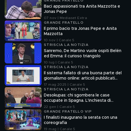
GRANDE FRATELLO
Baci appassionati tra Anita Mazzotta e
Jonas Pepe
07 nov | Mediaset Extra
GRANDE FRATELLO
Il primo bacio tra Jonas Pepe e Anita
Mazzotta
10 nov | Canale 5
STRISCIA LA NOTIZIA
Sanremo, De Martino vuole ospiti Belén
ed Emma: il curioso triangolo
10 lug | Canale 5
STRISCIA LA NOTIZIA
Il sistema fallato di una buona parte del
giornalismo online: articoli pubblicati
senza la verifica delle fonti
17 mag 2025 | Canale 5
STRISCIA LA NOTIZIA
Desokupas: chi sgombera le case
occupate in Spagna. L'inchiesta di
Francesco Mazza
22 gen | Canale 5
GRANDE FRATELLO VIP
I finalisti inaugurano la serata con una
coreografia
19 mag | Canale 5