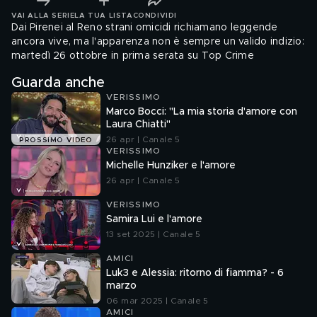
VAI ALLA SERIE
LA TUA LISTA
CONDIVIDI
Dai Pirenei al Reno strani omicidi richiamano leggende
ancora vive, ma l'apparenza non è sempre un valido indizio:
martedì 26 ottobre in prima serata su Top Crime
Guarda anche
VERISSIMO
Marco Bocci: "La mia storia d'amore con
Laura Chiatti"
26 apr | Canale 5
PROSSIMO VIDEO
VERISSIMO
Michelle Hunziker e l'amore
26 apr | Canale 5
VERISSIMO
Samira Lui e l'amore
13 set 2025 | Canale 5
AMICI
Luk3 e Alessia: ritorno di fiamma? - 6
marzo
06 mar 2025 | Canale 5
AMICI