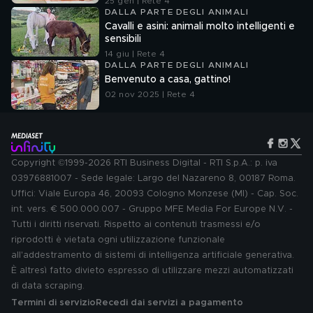
25 gen | Rete 4
DALLA PARTE DEGLI ANIMALI
Cavalli e asini: animali molto intelligenti e
sensibili
14 giu | Rete 4
DALLA PARTE DEGLI ANIMALI
Benvenuto a casa, gattino!
02 nov 2025 | Rete 4
Copyright ©1999-2026 RTI Business Digital - RTI S.p.A.: p. iva
03976881007 - Sede legale: Largo del Nazareno 8, 00187 Roma.
Uffici: Viale Europa 46, 20093 Cologno Monzese (MI) - Cap. Soc.
int. vers. € 500.000.007 - Gruppo MFE Media For Europe N.V. -
Tutti i diritti riservati. Rispetto ai contenuti trasmessi e/o
riprodotti è vietata ogni utilizzazione funzionale
all'addestramento di sistemi di intelligenza artificiale generativa.
È altresì fatto divieto espresso di utilizzare mezzi automatizzati
di data scraping.
Termini di servizio
Recedi dai servizi a pagamento