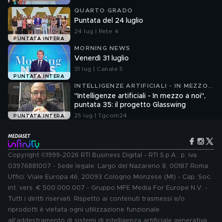
QUARTO GRADO
Puntata del 24 luglio
24 lug | Rete 4
PUNTATA INTERA
MORNING NEWS
Venerdì 31 luglio
31 lug | Canale 5
PUNTATA INTERA
INTELLIGENZE ARTIFICIALI - IN MEZZO
A NOI
"Intelligenze artificiali - In mezzo a noi",
puntata 35: il progetto Glasswing
25 lug | Tgcom24
PUNTATA INTERA
Copyright ©1999-2026 RTI Business Digital - RTI S.p.A.: p. iva
03976881007 - Sede legale: Largo del Nazareno 8, 00187 Roma.
Uffici: Viale Europa 46, 20093 Cologno Monzese (MI) - Cap. Soc.
int. vers. € 500.000.007 - Gruppo MFE Media For Europe N.V. -
Tutti i diritti riservati. Rispetto ai contenuti trasmessi e/o
riprodotti è vietata ogni utilizzazione funzionale
all'addestramento di sistemi di intelligenza artificiale generativa.