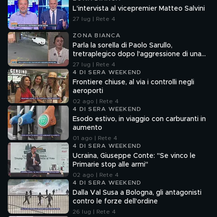
L'intervista al vicepremier Matteo Salvini
27 lug | Rete 4
ZONA BIANCA
Parla la sorella di Paolo Sarullo,
tretraplegico dopo l'aggressione di una
baby gang
27 lug | Rete 4
4 DI SERA WEEKEND
Frontiere chiuse, al via i controlli negli
aeroporti
02 ago | Rete 4
4 DI SERA WEEKEND
Esodo estivo, in viaggio con carburanti in
aumento
01 ago | Rete 4
4 DI SERA WEEKEND
Ucraina, Giuseppe Conte: "Se vinco le
Primarie stop alle armi"
02 ago | Rete 4
4 DI SERA WEEKEND
Dalla Val Susa a Bologna, gli antagonisti
contro le forze dell'ordine
26 lug | Rete 4