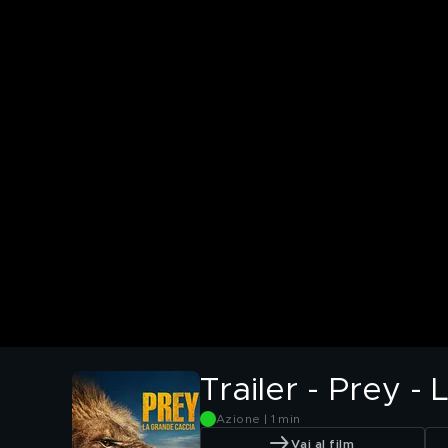
Trailer - Prey -
Azione | 1 min
Vai al film