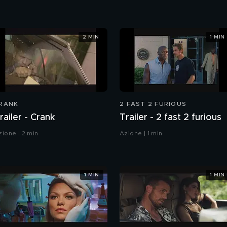
2 MIN
1 MIN
RANK
2 FAST 2 FURIOUS
railer - Crank
Trailer - 2 fast 2 furious
zione | 2 min
Azione | 1 min
1 MIN
1 MIN