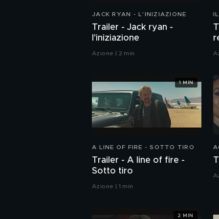
JACK RYAN - L'INIZIAZIONE
I
Trailer - Jack ryan -
T
l'iniziazione
r
Azione | 2 min
A
1 MIN
A LINE OF FIRE - SOTTO TIRO
A
Trailer - A line of fire -
T
Sotto tiro
A
Azione | 1 min
2 MIN