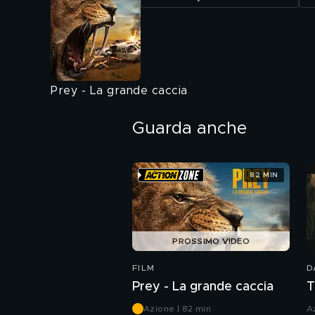
Prey - La grande caccia
Guarda anche
82 MIN
PROSSIMO VIDEO
FILM
D
Prey - La grande caccia
T
Azione | 82 min
A