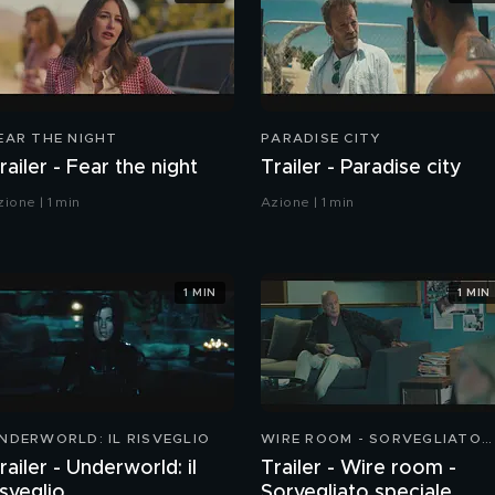
EAR THE NIGHT
PARADISE CITY
railer - Fear the night
Trailer - Paradise city
zione | 1 min
Azione | 1 min
1 MIN
1 MIN
NDERWORLD: IL RISVEGLIO
WIRE ROOM - SORVEGLIATO
SPECIALE
railer - Underworld: il
Trailer - Wire room -
isveglio
Sorvegliato speciale