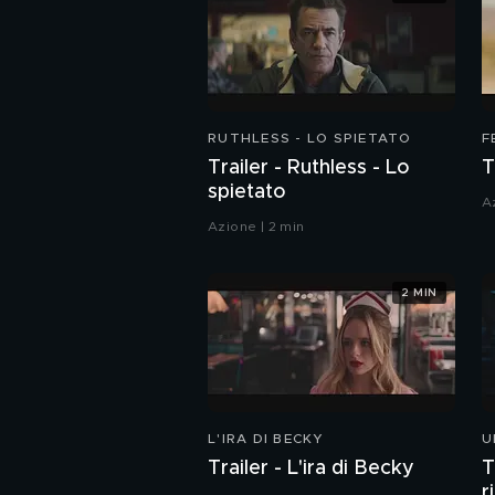
RUTHLESS - LO SPIETATO
F
Trailer - Ruthless - Lo
T
spietato
A
Azione | 2 min
2 MIN
L'IRA DI BECKY
U
Trailer - L'ira di Becky
T
r