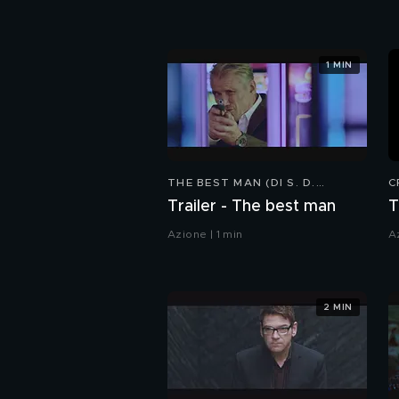
1 MIN
THE BEST MAN (DI S. D.
C
TAYLOR)
Trailer - The best man
T
Azione | 1 min
A
2 MIN