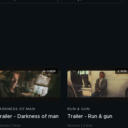
1 MIN
2 MIN
ARKNESS OF MAN
RUN & GUN
railer - Darkness of man
Trailer - Run & gun
zione | 1 min
Azione | 2 min