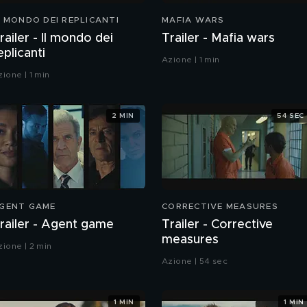
L MONDO DEI REPLICANTI
MAFIA WARS
railer - Il mondo dei
Trailer - Mafia wars
eplicanti
Azione | 1 min
zione | 1 min
2 MIN
54 SEC
GENT GAME
CORRECTIVE MEASURES
railer - Agent game
Trailer - Corrective
measures
zione | 2 min
Azione | 54 sec
1 MIN
1 MIN