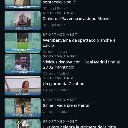
sopracciglia se…"
30 lug | Italia 1
SPORTMEDIASET
Dinho e il Ravenna invadono Milano
30 lug | Italia 1
SPORTMEDIASET
Wembanyama dà spettacolo anche a
calcio
27 lug | Italia 1
SPORTMEDIASET
Vinicius rinnova con il Real Madrid fino al
2032: l'annuncio
06 ago | Italia 1
SPORTMEDIASET
Un giorno da Calafiori
04 ago | Italia 1
SPORTMEDIASET
Sinner: vacanze in Ferrari
04 ago | Italia 1
SPORTMEDIASET
Il Bayern celebra la giornata della birra