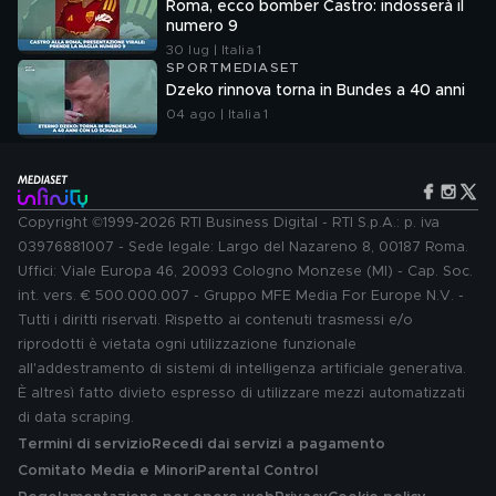
Roma, ecco bomber Castro: indosserà il
numero 9
30 lug | Italia 1
SPORTMEDIASET
Dzeko rinnova torna in Bundes a 40 anni
04 ago | Italia 1
Copyright ©1999-2026 RTI Business Digital - RTI S.p.A.: p. iva
03976881007 - Sede legale: Largo del Nazareno 8, 00187 Roma.
Uffici: Viale Europa 46, 20093 Cologno Monzese (MI) - Cap. Soc.
int. vers. € 500.000.007 - Gruppo MFE Media For Europe N.V. -
Tutti i diritti riservati. Rispetto ai contenuti trasmessi e/o
riprodotti è vietata ogni utilizzazione funzionale
all'addestramento di sistemi di intelligenza artificiale generativa.
È altresì fatto divieto espresso di utilizzare mezzi automatizzati
di data scraping.
Termini di servizio
Recedi dai servizi a pagamento
Comitato Media e Minori
Parental Control