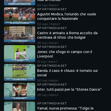
club al mondo"
29 lug | Italia 1
SPORTMEDIASET
Agustin Modica, l'oriundo che vuole
conquistare la Nazionale
02 ago | Italia 1
SPORTMEDIASET
Castro è arrivato a Roma accolto da
centinaia di tifosi: che bolgia!
28 lug | Italia 1
SPORTMEDIASET
Jones: che sfogo in campo con il
Liverpool
31 lug | Italia 1
SPORTMEDIASET
Banda, il caso è chiuso: è tornato sui
social
30 lug | Italia 1
SPORTMEDIASET
Inter, tutti pazzi per la "Stones Dance"
28 lug | Italia 1
SPORTMEDIASET
Yamal, nuova promessa: "Tolgo le