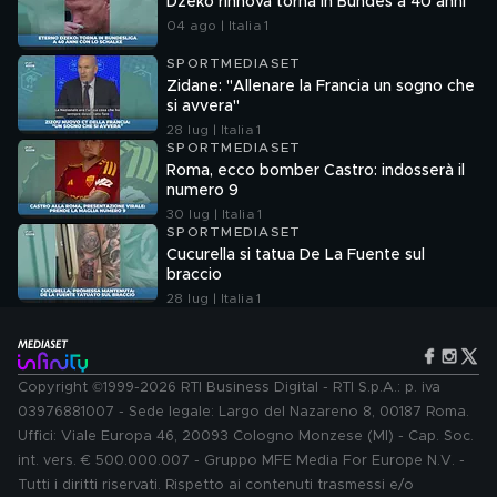
Dzeko rinnova torna in Bundes a 40 anni
04 ago | Italia 1
SPORTMEDIASET
Zidane: "Allenare la Francia un sogno che
si avvera"
28 lug | Italia 1
SPORTMEDIASET
Roma, ecco bomber Castro: indosserà il
numero 9
30 lug | Italia 1
SPORTMEDIASET
Cucurella si tatua De La Fuente sul
braccio
28 lug | Italia 1
Copyright ©1999-2026 RTI Business Digital - RTI S.p.A.: p. iva
03976881007 - Sede legale: Largo del Nazareno 8, 00187 Roma.
Uffici: Viale Europa 46, 20093 Cologno Monzese (MI) - Cap. Soc.
int. vers. € 500.000.007 - Gruppo MFE Media For Europe N.V. -
Tutti i diritti riservati. Rispetto ai contenuti trasmessi e/o