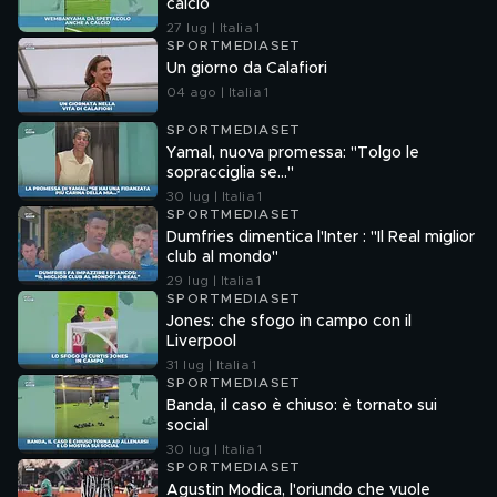
calcio
27 lug | Italia 1
SPORTMEDIASET
Un giorno da Calafiori
04 ago | Italia 1
SPORTMEDIASET
Yamal, nuova promessa: "Tolgo le
sopracciglia se…"
30 lug | Italia 1
SPORTMEDIASET
Dumfries dimentica l'Inter : "Il Real miglior
club al mondo"
29 lug | Italia 1
SPORTMEDIASET
Jones: che sfogo in campo con il
Liverpool
31 lug | Italia 1
SPORTMEDIASET
Banda, il caso è chiuso: è tornato sui
social
30 lug | Italia 1
SPORTMEDIASET
Agustin Modica, l'oriundo che vuole