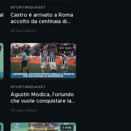
SPORTMEDIASET
al
Castro è arrivato a Roma
accolto da centinaia di
tifosi: che bolgia!
28 lug | Italia 1
22 SEC
SPORTMEDIASET
Agustin Modica, l'oriundo
che vuole conquistare la
Nazionale
02 ago | Italia 1
1 MIN