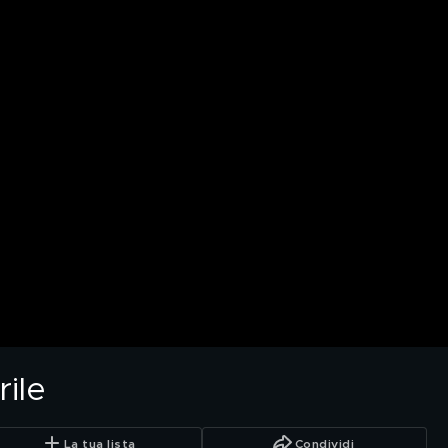
ile
La tua lista
Condividi