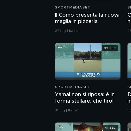
SPORTMEDIASET
S
Il Como presenta la nuova
C
maglia in pizzeria
h
27 lug | Italia 1
25
32 SEC
SPORTMEDIASET
S
Yamal non si riposa: è in
D
forma stellare, che tiro!
i
31 lug | Italia 1
30
41 SEC