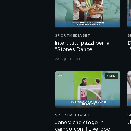
SPORTMEDIASET
S
Inter, tutti pazzi per la
D
"Stones Dance"
:
m
28 lug | Italia 1
29
1 MIN
SPORTMEDIASET
S
Jones: che sfogo in
U
campo con il Liverpool