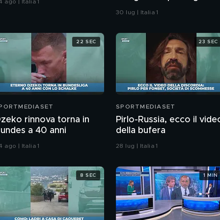
 ago | Italia 1
se…"
30 lug | Italia 1
22 SEC
23 SEC
PORTMEDIASET
SPORTMEDIASET
zeko rinnova torna in
Pirlo-Russia, ecco il vide
undes a 40 anni
della bufera
 ago | Italia 1
28 lug | Italia 1
8 SEC
1 MIN