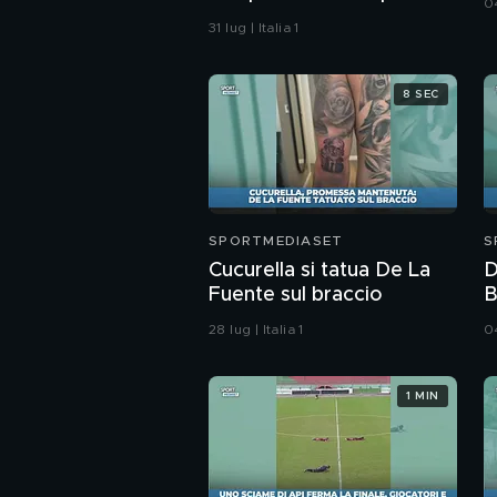
04
31 lug | Italia 1
8 SEC
SPORTMEDIASET
S
Cucurella si tatua De La
D
Fuente sul braccio
B
28 lug | Italia 1
04
1 MIN