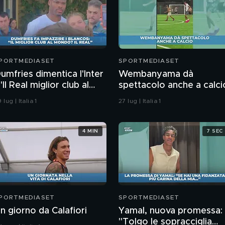
PORTMEDIASET
SPORTMEDIASET
umfries dimentica l'Inter
Wembanyama dà
 "Il Real miglior club al
spettacolo anche a calci
ondo"
 lug | Italia 1
27 lug | Italia 1
4 MIN
7 SEC
PORTMEDIASET
SPORTMEDIASET
n giorno da Calafiori
Yamal, nuova promessa:
"Tolgo le sopracciglia