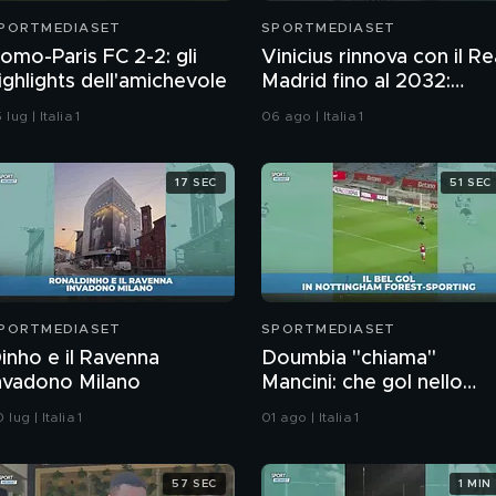
PORTMEDIASET
SPORTMEDIASET
omo-Paris FC 2-2: gli
Vinicius rinnova con il Re
ighlights dell'amichevole
Madrid fino al 2032:
l'annuncio
 lug | Italia 1
06 ago | Italia 1
17 SEC
51 SEC
PORTMEDIASET
SPORTMEDIASET
inho e il Ravenna
Doumbia "chiama"
nvadono Milano
Mancini: che gol nello
Sporting Lisbona!
 lug | Italia 1
01 ago | Italia 1
57 SEC
1 MIN