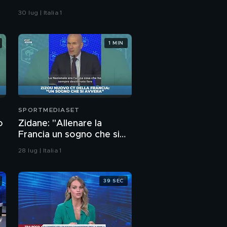
numero 9
30 lug | Italia 1
1 MIN
SPORTMEDIASET
o
Zidane: "Allenare la
Francia un sogno che si
avvera"
28 lug | Italia 1
39 SEC