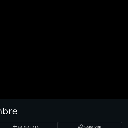
mbre
La tua lista
Condividi