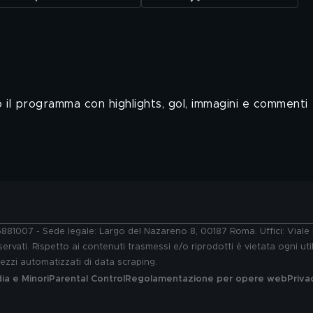
il programma con highlights, gol, immagini e commenti
76881007 - Sede legale: Largo del Nazareno 8, 00187 Roma. Uffici: Vial
ervati. Rispetto ai contenuti trasmessi e/o riprodotti è vietata ogni uti
 mezzi automatizzati di data scraping.
a e Minori
Parental Control
Regolamentazione per opere web
Priva