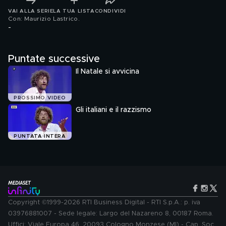
VAI ALLA SERIE
LA TUA LISTA
CONDIVIDI
Con: Maurizio Lastrico
.
-
Puntate successive
Il Natale si avvicina
PROSSIMO VIDEO
Gli italiani e il razzismo
PUNTATA INTERA
Copyright ©1999-2026 RTI Business Digital - RTI S.p.A.: p. iva
03976881007 - Sede legale: Largo del Nazareno 8, 00187 Roma.
Uffici: Viale Europa 46, 20093 Cologno Monzese (MI) - Cap. Soc.