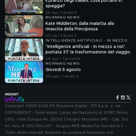
Il pranzo degli italiani, cosa portano in
spiaggia?
28 lug | Canale 5
MORNING NEWS
Kate Middleton, dalla malattia alla
rinascita della Principessa
29 lug | Canale 5
INTELLIGENZE ARTIFICIALI - IN MEZZO
A NOI
"Intelligenze artificiali - In mezzo a noi",
puntata 37: la trasformazione del viaggio
08 ago | Tgcom24
PUNTATA INTERA
MORNING NEWS
Giovedì 6 agosto
06 ago | Canale 5
PUNTATA INTERA
Copyright ©1999-2026 RTI Business Digital - RTI S.p.A.: p. iva
03976881007 - Sede legale: Largo del Nazareno 8, 00187 Roma.
Uffici: Viale Europa 46, 20093 Cologno Monzese (MI) - Cap. Soc.
int. vers. € 500.000.007 - Gruppo MFE Media For Europe N.V. -
Tutti i diritti riservati. Rispetto ai contenuti trasmessi e/o