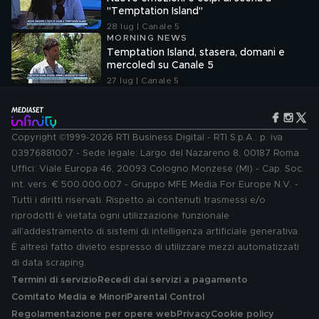
"Temptation Island"
28 lug | Canale 5
MORNING NEWS
Temptation Island, stasera, domani e
mercoledì su Canale 5
27 lug | Canale 5
Copyright ©1999-2026 RTI Business Digital - RTI S.p.A.: p. iva
03976881007 - Sede legale: Largo del Nazareno 8, 00187 Roma.
Uffici: Viale Europa 46, 20093 Cologno Monzese (MI) - Cap. Soc.
int. vers. € 500.000.007 - Gruppo MFE Media For Europe N.V. -
Tutti i diritti riservati. Rispetto ai contenuti trasmessi e/o
riprodotti è vietata ogni utilizzazione funzionale
all'addestramento di sistemi di intelligenza artificiale generativa.
È altresì fatto divieto espresso di utilizzare mezzi automatizzati
di data scraping.
Termini di servizio
Recedi dai servizi a pagamento
Comitato Media e Minori
Parental Control
Regolamentazione per opere web
Privacy
Cookie policy