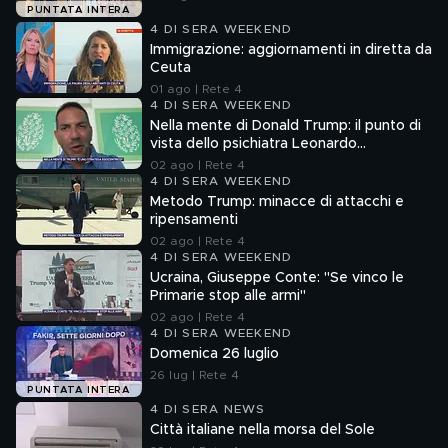
PUNTATA INTERA
4 DI SERA WEEKEND
Immigrazione: aggiornamenti in diretta da
Ceuta
01 ago | Rete 4
4 DI SERA WEEKEND
Nella mente di Donald Trump: il punto di
vista dello psichiatra Leonardo
Mendolicchio
02 ago | Rete 4
4 DI SERA WEEKEND
Metodo Trump: minacce di attacchi e
ripensamenti
02 ago | Rete 4
4 DI SERA WEEKEND
Ucraina, Giuseppe Conte: "Se vinco le
Primarie stop alle armi"
02 ago | Rete 4
4 DI SERA WEEKEND
Domenica 26 luglio
26 lug | Rete 4
PUNTATA INTERA
4 DI SERA NEWS
Città italiane nella morsa del Sole