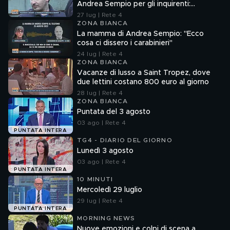
Andrea Sempio per gli inquirenti:
"Ossessionato e bugiardo"
27 lug | Rete 4
ZONA BIANCA
La mamma di Andrea Sempio: "Ecco
cosa ci dissero i carabinieri"
24 lug | Rete 4
ZONA BIANCA
Vacanze di lusso a Saint Tropez, dove
due lettini costano 800 euro al giorno
28 lug | Rete 4
ZONA BIANCA
Puntata del 3 agosto
03 ago | Rete 4
PUNTATA INTERA
TG4 - DIARIO DEL GIORNO
Lunedì 3 agosto
03 ago | Rete 4
PUNTATA INTERA
10 MINUTI
Mercoledì 29 luglio
29 lug | Rete 4
PUNTATA INTERA
MORNING NEWS
Nuove emozioni e colpi di scena a