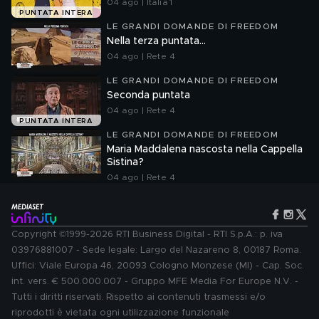
04 ago | Italia 1
PUNTATA INTERA
LE GRANDI DOMANDE DI FREEDOM
Nella terza puntata...
04 ago | Rete 4
LE GRANDI DOMANDE DI FREEDOM
Seconda puntata
04 ago | Rete 4
PUNTATA INTERA
LE GRANDI DOMANDE DI FREEDOM
Maria Maddalena nascosta nella Cappella
Sistina?
04 ago | Rete 4
Copyright ©1999-2026 RTI Business Digital - RTI S.p.A.: p. iva
03976881007 - Sede legale: Largo del Nazareno 8, 00187 Roma.
Uffici: Viale Europa 46, 20093 Cologno Monzese (MI) - Cap. Soc.
int. vers. € 500.000.007 - Gruppo MFE Media For Europe N.V. -
Tutti i diritti riservati. Rispetto ai contenuti trasmessi e/o
riprodotti è vietata ogni utilizzazione funzionale