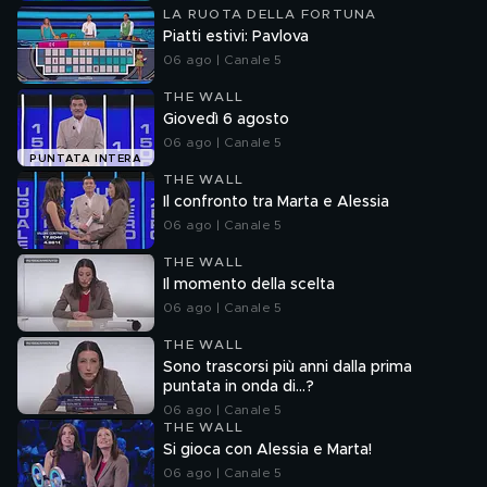
LA RUOTA DELLA FORTUNA
Piatti estivi: Pavlova
06 ago | Canale 5
THE WALL
Giovedì 6 agosto
06 ago | Canale 5
PUNTATA INTERA
THE WALL
Il confronto tra Marta e Alessia
06 ago | Canale 5
THE WALL
Il momento della scelta
06 ago | Canale 5
THE WALL
Sono trascorsi più anni dalla prima
puntata in onda di...?
06 ago | Canale 5
THE WALL
Si gioca con Alessia e Marta!
06 ago | Canale 5