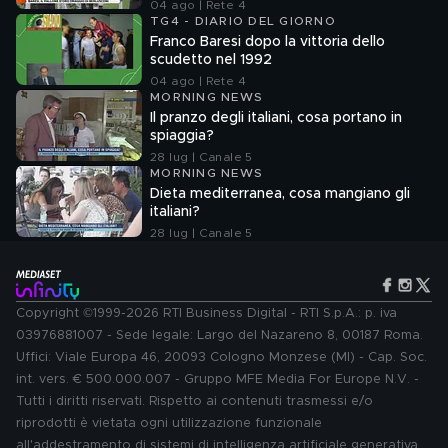
04 ago | Rete 4
TG4 - DIARIO DEL GIORNO
Franco Baresi dopo la vittoria dello
scudetto nel 1992
04 ago | Rete 4
MORNING NEWS
Il pranzo degli italiani, cosa portano in
spiaggia?
28 lug | Canale 5
MORNING NEWS
Dieta mediterranea, cosa mangiano gli
italiani?
28 lug | Canale 5
Copyright ©1999-2026 RTI Business Digital - RTI S.p.A.: p. iva
03976881007 - Sede legale: Largo del Nazareno 8, 00187 Roma.
Uffici: Viale Europa 46, 20093 Cologno Monzese (MI) - Cap. Soc.
int. vers. € 500.000.007 - Gruppo MFE Media For Europe N.V. -
Tutti i diritti riservati. Rispetto ai contenuti trasmessi e/o
riprodotti è vietata ogni utilizzazione funzionale
all'addestramento di sistemi di intelligenza artificiale generativa.