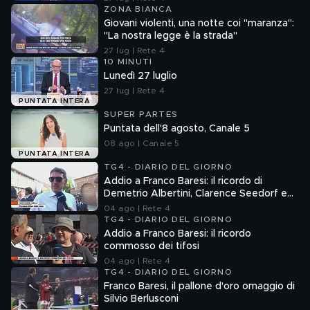
ZONA BIANCA
Giovani violenti, una notte coi "maranza":
"La nostra legge è la strada"
27 lug | Rete 4
10 MINUTI
Lunedì 27 luglio
27 lug | Rete 4
PUNTATA INTERA
SUPER PARTES
Puntata dell'8 agosto, Canale 5
08 ago | Canale 5
PUNTATA INTERA
TG4 - DIARIO DEL GIORNO
Addio a Franco Baresi: il ricordo di
Demetrio Albertini, Clarence Seedorf e
Giovanni Galli
04 ago | Rete 4
TG4 - DIARIO DEL GIORNO
Addio a Franco Baresi: il ricordo
commosso dei tifosi
04 ago | Rete 4
TG4 - DIARIO DEL GIORNO
Franco Baresi, il pallone d'oro omaggio di
Silvio Berlusconi