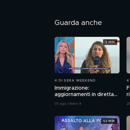
Guarda anche
2 MIN
4 DI SERA WEEKEND
4
Immigrazione:
F
aggiornamenti in diretta
r
da Ceuta
01 ago | Rete 4
25
53 MIN