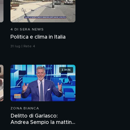
"Grande Fratello": tra i
nuovi ingressi anche
Amanda Lecciso
4 DI SERA NEWS
Politica e clima in Italia
31 lug | Rete 4
3 MIN
ZONA BIANCA
Delitto di Garlasco:
Andrea Sempio la mattina
del delitto è stato in un