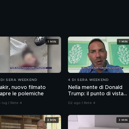
1 MIN
1 MIN
 DI SERA WEEKEND
4 DI SERA WEEKEND
akir, nuovo filmato
Nella mente di Donald
iapre le polemiche
Trump: il punto di vista
dello psichiatra Leonard
 lug | Rete 4
02 ago | Rete 4
Mendolicchio
3 MIN
3 MIN