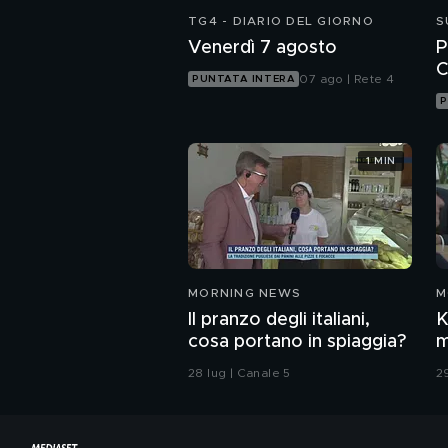
TG4 - DIARIO DEL GIORNO
S
Venerdì 7 agosto
P
C
07 ago | Rete 4
PUNTATA INTERA
P
1 MIN
MORNING NEWS
M
Il pranzo degli italiani,
K
cosa portano in spiaggia?
m
P
28 lug | Canale 5
2