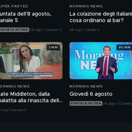
UPER PARTES
MORNING NEWS
untata dell'8 agosto,
La colazione degli italiani
anale 5
cosa ordinano al bar?
08 ago | Canale 5
28 lug | Canale 5
UNTATA INTERA
1 MIN
95 MIN
ORNING NEWS
MORNING NEWS
ate Middleton, dalla
Giovedì 6 agosto
alattia alla rinascita della
06 ago | Canale
PUNTATA INTERA
rincipessa
9 lug | Canale 5