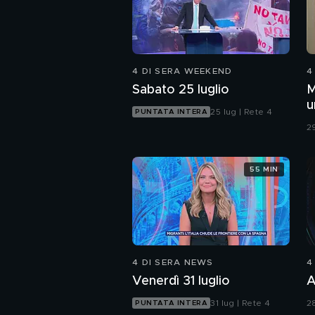
4 DI SERA WEEKEND
4
Sabato 25 luglio
M
u
25 lug | Rete 4
PUNTATA INTERA
c
29
55 MIN
4 DI SERA NEWS
4
Venerdì 31 luglio
A
31 lug | Rete 4
28
PUNTATA INTERA