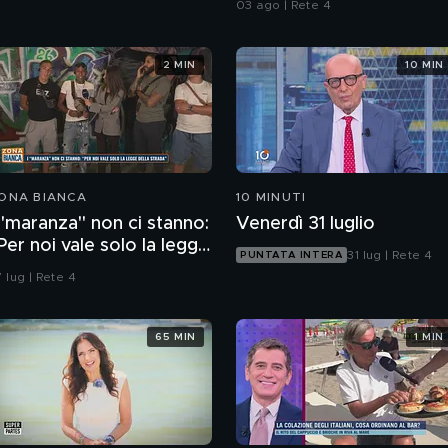
03 ago | Rete 4
2 MIN
10 MIN
ONA BIANCA
10 MINUTI
 "maranza" non ci stanno:
Venerdì 31 luglio
Per noi vale solo la legge
31 lug | Rete 4
PUNTATA INTERA
ella strada"
 lug | Rete 4
65 MIN
1 MIN