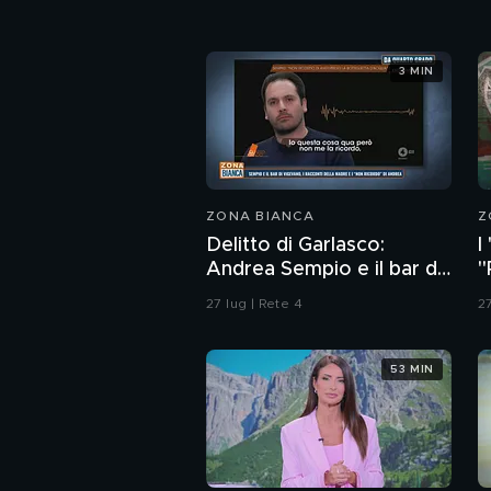
3 MIN
ZONA BIANCA
Z
Delitto di Garlasco:
I
Andrea Sempio e il bar di
"
Vigevano e i racconti
d
27 lug | Rete 4
27
della madre
53 MIN