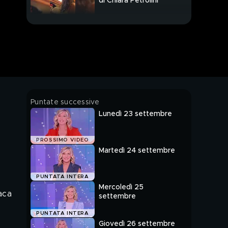
di Chiara Petrolini
Neonati Parma, le
parole del Procuratore:
"Un fatto drammatico"
Parma, due neonati
sepolti in giardino:
Chiara Petrolini ai
domiciliari
Sestri Levante, uccide
Puntate successive
la moglie e si
Lunedì 23 settembre
costituisce: "Era
depressa"
Sestri Levante, uccide
PROSSIMO VIDEO
la moglie e si
Martedì 24 settembre
costituisce
Sestri Levante, uccide
PUNTATA INTERA
la moglie: "Era
Mercoledì 25
depressa, non voleva
aca
settembre
curarsi"
Caselle in Pittari,
PUNTATA INTERA
anziani trovati morti in
Giovedì 26 settembre