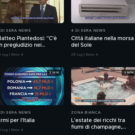
 DI SERA NEWS
4 DI SERA NEWS
atteo Piantedosi: "C'è
Città italiane nella morsa
n pregiudizio nei
del Sole
onfronti della polizia"
 lug | Rete 4
29 lug | Rete 4
3 MIN
3 MIN
 DI SERA NEWS
ZONA BIANCA
rmi per l'Italia
L'estate dei ricchi tra
fiumi di champagne,
 lug | Rete 4
ostriche ed eccessi