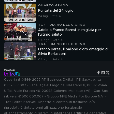
PUNTATA INTERA
QUARTO GRADO
Puntata del 24 luglio
24 lug | Rete 4
PUNTATA INTERA
TG4 - DIARIO DEL GIORNO
Addio a Franco Baresi: in migliaia per
l'ultimo saluto
04 ago | Rete 4
TG4 - DIARIO DEL GIORNO
Franco Baresi, il pallone d'oro omaggio di
Silvio Berlusconi
04 ago | Rete 4
Copyright ©1999-2026 RTI Business Digital - RTI S.p.A.: p. iva
03976881007 - Sede legale: Largo del Nazareno 8, 00187 Roma.
Uffici: Viale Europa 46, 20093 Cologno Monzese (MI) - Cap. Soc.
int. vers. € 500.000.007 - Gruppo MFE Media For Europe N.V. -
Tutti i diritti riservati. Rispetto ai contenuti trasmessi e/o
riprodotti è vietata ogni utilizzazione funzionale
all'addestramento di sistemi di intelligenza artificiale generativa.