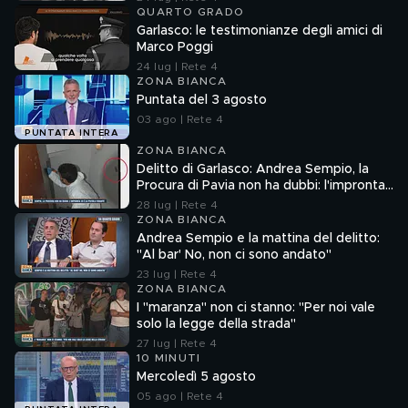
QUARTO GRADO
Garlasco: le testimonianze degli amici di
Marco Poggi
24 lug | Rete 4
ZONA BIANCA
Puntata del 3 agosto
03 ago | Rete 4
PUNTATA INTERA
ZONA BIANCA
Delitto di Garlasco: Andrea Sempio, la
Procura di Pavia non ha dubbi: l'impronta
33 è la pistola fumante
28 lug | Rete 4
ZONA BIANCA
Andrea Sempio e la mattina del delitto:
"Al bar' No, non ci sono andato"
23 lug | Rete 4
ZONA BIANCA
I "maranza" non ci stanno: "Per noi vale
solo la legge della strada"
27 lug | Rete 4
10 MINUTI
Mercoledì 5 agosto
05 ago | Rete 4