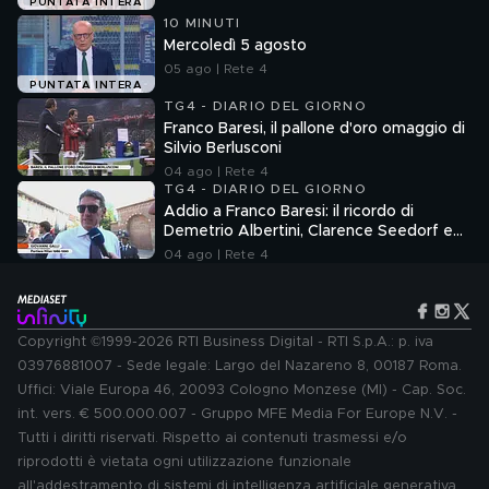
PUNTATA INTERA
10 MINUTI
Mercoledì 5 agosto
05 ago | Rete 4
PUNTATA INTERA
TG4 - DIARIO DEL GIORNO
Franco Baresi, il pallone d'oro omaggio di
Silvio Berlusconi
04 ago | Rete 4
TG4 - DIARIO DEL GIORNO
Addio a Franco Baresi: il ricordo di
Demetrio Albertini, Clarence Seedorf e
Giovanni Galli
04 ago | Rete 4
Copyright ©1999-2026 RTI Business Digital - RTI S.p.A.: p. iva
03976881007 - Sede legale: Largo del Nazareno 8, 00187 Roma.
Uffici: Viale Europa 46, 20093 Cologno Monzese (MI) - Cap. Soc.
int. vers. € 500.000.007 - Gruppo MFE Media For Europe N.V. -
Tutti i diritti riservati. Rispetto ai contenuti trasmessi e/o
riprodotti è vietata ogni utilizzazione funzionale
all'addestramento di sistemi di intelligenza artificiale generativa.