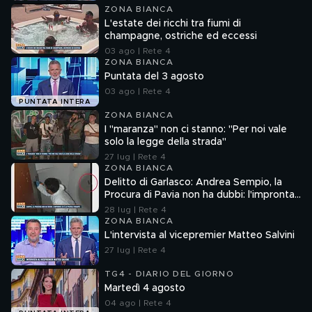
ZONA BIANCA
L'estate dei ricchi tra fiumi di
champagne, ostriche ed eccessi
03 ago | Rete 4
ZONA BIANCA
Puntata del 3 agosto
03 ago | Rete 4
PUNTATA INTERA
ZONA BIANCA
I "maranza" non ci stanno: "Per noi vale
solo la legge della strada"
27 lug | Rete 4
ZONA BIANCA
Delitto di Garlasco: Andrea Sempio, la
Procura di Pavia non ha dubbi: l'impronta
33 è la pistola fumante
28 lug | Rete 4
ZONA BIANCA
L'intervista al vicepremier Matteo Salvini
27 lug | Rete 4
TG4 - DIARIO DEL GIORNO
Martedì 4 agosto
04 ago | Rete 4