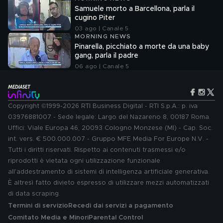
Samuele morto a Barcellona, parla il
cugino Piter
03 ago | Canale 5
MORNING NEWS
Pinarella, picchiato a morte da una baby
gang, parla il padre
06 ago | Canale 5
Copyright ©1999-2026 RTI Business Digital - RTI S.p.A.: p. iva
03976881007 - Sede legale: Largo del Nazareno 8, 00187 Roma.
Uffici: Viale Europa 46, 20093 Cologno Monzese (MI) - Cap. Soc.
int. vers. € 500.000.007 - Gruppo MFE Media For Europe N.V. -
Tutti i diritti riservati. Rispetto ai contenuti trasmessi e/o
riprodotti è vietata ogni utilizzazione funzionale
all'addestramento di sistemi di intelligenza artificiale generativa.
È altresì fatto divieto espresso di utilizzare mezzi automatizzati
di data scraping.
Termini di servizio
Recedi dai servizi a pagamento
Comitato Media e Minori
Parental Control