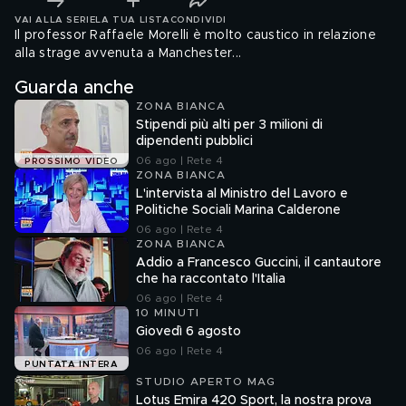
VAI ALLA SERIE
LA TUA LISTA
CONDIVIDI
Il professor Raffaele Morelli è molto caustico in relazione
alla strage avvenuta a Manchester...
Guarda anche
ZONA BIANCA
Stipendi più alti per 3 milioni di
dipendenti pubblici
06 ago | Rete 4
PROSSIMO VIDEO
ZONA BIANCA
L'intervista al Ministro del Lavoro e
Politiche Sociali Marina Calderone
06 ago | Rete 4
ZONA BIANCA
Addio a Francesco Guccini, il cantautore
che ha raccontato l'Italia
06 ago | Rete 4
10 MINUTI
Giovedì 6 agosto
06 ago | Rete 4
PUNTATA INTERA
STUDIO APERTO MAG
Lotus Emira 420 Sport, la nostra prova