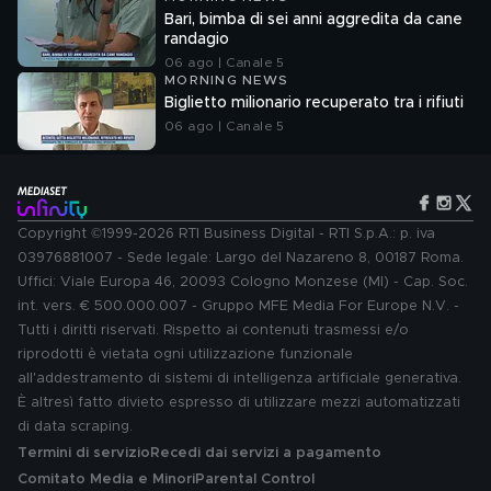
Bari, bimba di sei anni aggredita da cane
randagio
06 ago | Canale 5
MORNING NEWS
Biglietto milionario recuperato tra i rifiuti
06 ago | Canale 5
Copyright ©1999-2026 RTI Business Digital - RTI S.p.A.: p. iva
03976881007 - Sede legale: Largo del Nazareno 8, 00187 Roma.
Uffici: Viale Europa 46, 20093 Cologno Monzese (MI) - Cap. Soc.
int. vers. € 500.000.007 - Gruppo MFE Media For Europe N.V. -
Tutti i diritti riservati. Rispetto ai contenuti trasmessi e/o
riprodotti è vietata ogni utilizzazione funzionale
all'addestramento di sistemi di intelligenza artificiale generativa.
È altresì fatto divieto espresso di utilizzare mezzi automatizzati
di data scraping.
Termini di servizio
Recedi dai servizi a pagamento
Comitato Media e Minori
Parental Control