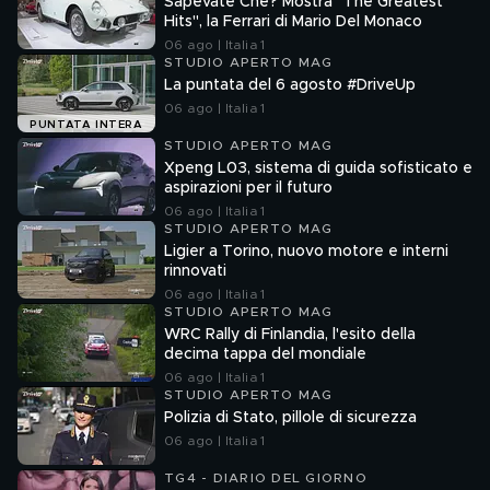
Sapevate Che? Mostra "The Greatest
Hits", la Ferrari di Mario Del Monaco
06 ago | Italia 1
STUDIO APERTO MAG
La puntata del 6 agosto #DriveUp
06 ago | Italia 1
PUNTATA INTERA
STUDIO APERTO MAG
Xpeng L03, sistema di guida sofisticato e
aspirazioni per il futuro
06 ago | Italia 1
STUDIO APERTO MAG
Ligier a Torino, nuovo motore e interni
rinnovati
06 ago | Italia 1
STUDIO APERTO MAG
WRC Rally di Finlandia, l'esito della
decima tappa del mondiale
06 ago | Italia 1
STUDIO APERTO MAG
Polizia di Stato, pillole di sicurezza
06 ago | Italia 1
TG4 - DIARIO DEL GIORNO