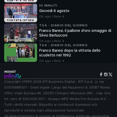
PUNTATA INTERA
10 MINUTI
Giovedì 6 agosto
06 ago | Rete 4
PUNTATA INTERA
TG4 - DIARIO DEL GIORNO
Franco Baresi, il pallone d'oro omaggio di
Silvio Berlusconi
04 ago | Rete 4
TG4 - DIARIO DEL GIORNO
Franco Baresi dopo la vittoria dello
scudetto nel 1992
04 ago | Rete 4
Copyright ©1999-2026 RTI Business Digital - RTI S.p.A.: p. iva
03976881007 - Sede legale: Largo del Nazareno 8, 00187 Roma.
Uffici: Viale Europa 46, 20093 Cologno Monzese (MI) - Cap. Soc.
int. vers. € 500.000.007 - Gruppo MFE Media For Europe N.V. -
Tutti i diritti riservati. Rispetto ai contenuti trasmessi e/o
riprodotti è vietata ogni utilizzazione funzionale
all'addestramento di sistemi di intelligenza artificiale generativa.