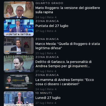
QUARTO GRADO
Mario Roggero: la versione del gioielliere
sulla rapina
24 lug | Rete 4
ZONA BIANCA
Puntata del 27 luglio
27 lug | Rete 4
PUNTATA INTERA
ZONA BIANCA
Marco Meola: "Quella di Roggero è stata
legittima difesa"
23 lug | Rete 4
ZONA BIANCA
Delitto di Garlasco, la personalità di
Andrea Sempio per gli inquirenti:
"Ossessionato e bugiardo"
27 lug | Rete 4
ZONA BIANCA
La mamma di Andrea Sempio: "Ecco
cosa ci dissero i carabinieri"
24 lug | Rete 4
10 MINUTI
Lunedì 27 luglio
27 lug | Rete 4