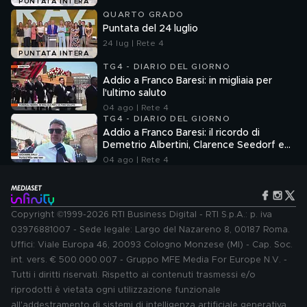
PUNTATA INTERA
QUARTO GRADO
Puntata del 24 luglio
24 lug | Rete 4
PUNTATA INTERA
TG4 - DIARIO DEL GIORNO
Addio a Franco Baresi: in migliaia per
l'ultimo saluto
04 ago | Rete 4
TG4 - DIARIO DEL GIORNO
Addio a Franco Baresi: il ricordo di
Demetrio Albertini, Clarence Seedorf e
Giovanni Galli
04 ago | Rete 4
Copyright ©1999-2026 RTI Business Digital - RTI S.p.A.: p. iva
03976881007 - Sede legale: Largo del Nazareno 8, 00187 Roma.
Uffici: Viale Europa 46, 20093 Cologno Monzese (MI) - Cap. Soc.
int. vers. € 500.000.007 - Gruppo MFE Media For Europe N.V. -
Tutti i diritti riservati. Rispetto ai contenuti trasmessi e/o
riprodotti è vietata ogni utilizzazione funzionale
all'addestramento di sistemi di intelligenza artificiale generativa.