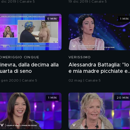
6 dic 2019 | Canale 5
19 dic 2019 | Canale 5
5 MIN
1 MIN
OMERIGGIO CINQUE
VERISSIMO
inevra, dalla decima alla
Alessandra Battaglia: "Io
uarta di seno
e mia madre picchiate e
maltrattate da mio padr
1 gen 2020 | Canale 5
02 mag | Canale 5
1 MIN
20 MIN