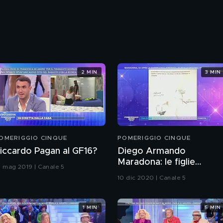
2 MIN
3 MIN
OMERIGGIO CINQUE
POMERIGGIO CINQUE
iccardo Pagan al GF16?
Diego Armando
Maradona: le figlie
0 mag 2019 | Canale 5
firmarono le dimissioni
10 dic 2020 | Canale 5
dalla clinica
1 MIN
5 MIN