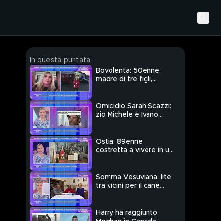
In questa puntata
Bovolenta: 50enne,
madre di tre figli,
scompare da casa
Omicidio Sarah Scazzi:
zio Michele e Ivano
Russo condannati
Ostia: 89enne
costretta a vivere in un
box - Gli aggiornamenti
Somma Vesuviana: lite
tra vicini per il cane
ucciso
Harry ha raggiunto