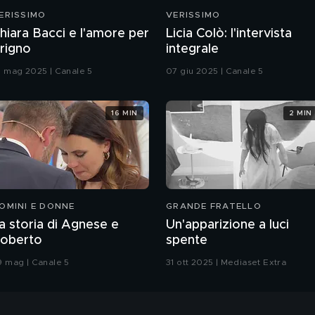
ERISSIMO
VERISSIMO
hiara Bacci e l'amore per
Licia Colò: l'intervista
rigno
integrale
0 mag 2025 | Canale 5
07 giu 2025 | Canale 5
16 MIN
2 MIN
OMINI E DONNE
GRANDE FRATELLO
a storia di Agnese e
Un'apparizione a luci
oberto
spente
9 mag | Canale 5
31 ott 2025 | Mediaset Extra