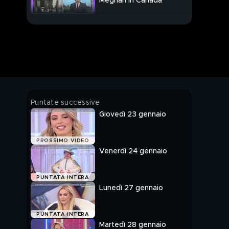
Meghan in Canada
GFVIP - Elisa De
Panicis: "Io, Denver e
Theo Hernandez..."
I 40 anni di Karina
Cascella
GFVIP - Francesca
Puntate successive
Cipriani contro Barbara
Giovedì 23 gennaio
Alberti
Martina Nasoni: "Io
PROSSIMO VIDEO
innamorata di Daniele
Venerdì 24 gennaio
Dal Moro?"
Martina Pascutti:
PUNTATA INTERA
"Patrick al GFVIP..."
Lunedì 27 gennaio
Karina Cascella: "Due
PUNTATA INTERA
spritz e sono pronta"
Martedì 28 gennaio