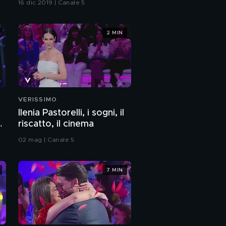
16 dic 2019 | Canale 5
2 MIN
VERISSIMO
Ilenia Pastorelli, i sogni, il
riscatto, il cinema
e"
02 mag | Canale 5
7 MIN