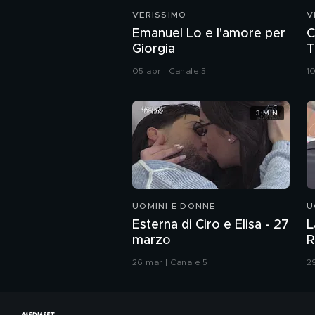
VERISSIMO
V
Emanuel Lo e l'amore per
C
Giorgia
T
05 apr | Canale 5
1
3 MIN
UOMINI E DONNE
U
Esterna di Ciro e Elisa - 27
L
marzo
R
26 mar | Canale 5
2