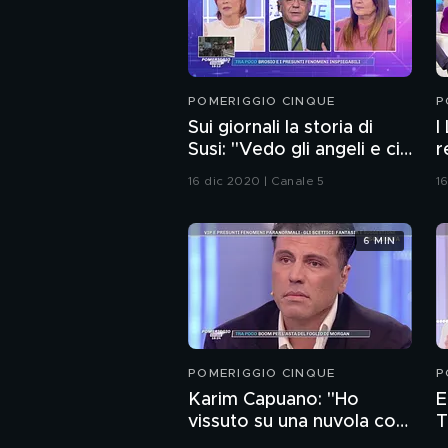
POMERIGGIO CINQUE
P
Sui giornali la storia di
I
Susi: ''Vedo gli angeli e ci
r
parlo''
16 dic 2020 | Canale 5
1
6 MIN
POMERIGGIO CINQUE
P
Karim Capuano: "Ho
E
vissuto su una nuvola con
T
Gesù"