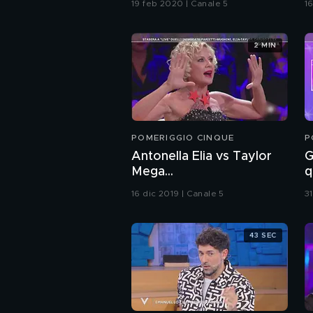
19 feb 2020 | Canale 5
1
2 MIN
POMERIGGIO CINQUE
P
Antonella Elia vs Taylor
G
Mega...
q
16 dic 2019 | Canale 5
3
43 SEC