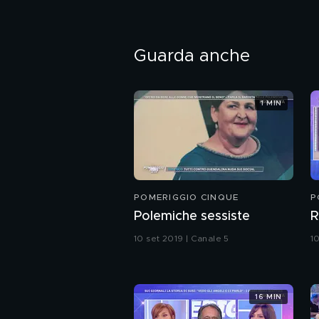
Guarda anche
1 MIN
POMERIGGIO CINQUE
P
Polemiche sessiste
R
10 set 2019 | Canale 5
1
16 MIN