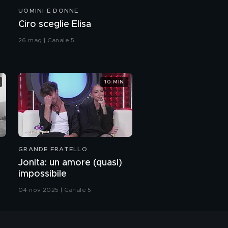
UOMINI E DONNE
Ciro sceglie Elisa
26 mag | Canale 5
10 MIN
GRANDE FRATELLO
Jonita: un amore (quasi)
impossibile
04 nov 2025 | Canale 5