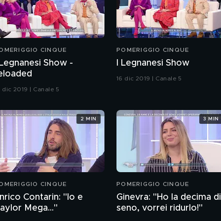
OMERIGGIO CINQUE
POMERIGGIO CINQUE
 Legnanesi Show -
I Legnanesi Show
eloaded
16 dic 2019 | Canale 5
6 dic 2019 | Canale 5
2 MIN
3 MIN
OMERIGGIO CINQUE
POMERIGGIO CINQUE
nrico Contarin: "Io e
Ginevra: "Ho la decima di
aylor Mega..."
seno, vorrei ridurlo!"