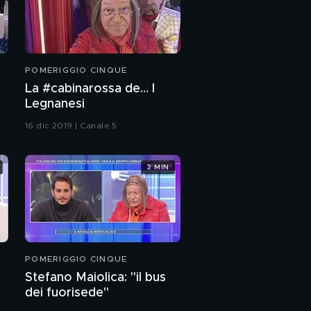
POMERIGGIO CINQUE
La #cabinarossa de… I
Legnanesi
16 dic 2019 | Canale 5
2 MIN
POMERIGGIO CINQUE
Stefano Maiolica: "il bus
dei fuorisede"